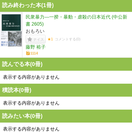
読み終わった本(
1
冊)
民衆暴力―一揆・暴動・虐殺の日本近代 (中公新
書 2605)
おもろい
★1
コメントする(
0
)
ナイス
藤野 裕子
1114
読んでる本(
0
冊)
表示する内容がありません
積読本(
0
冊)
表示する内容がありません
読みたい本(
0
冊)
表示する内容がありません