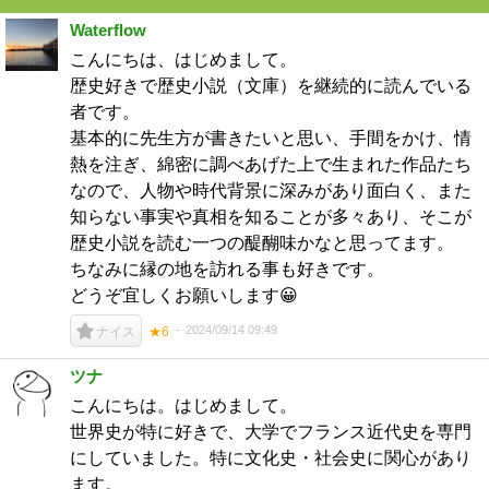
Waterflow
こんにちは、はじめまして。
歴史好きで歴史小説（文庫）を継続的に読んでいる
者です。
基本的に先生方が書きたいと思い、手間をかけ、情
熱を注ぎ、綿密に調べあげた上で生まれた作品たち
なので、人物や時代背景に深みがあり面白く、また
知らない事実や真相を知ることが多々あり、そこが
歴史小説を読む一つの醍醐味かなと思ってます。
ちなみに縁の地を訪れる事も好きです。
どうぞ宜しくお願いします😀
2024/09/14 09:49
ナイス
★6
ツナ
こんにちは。はじめまして。
世界史が特に好きで、大学でフランス近代史を専門
にしていました。特に文化史・社会史に関心があり
ます。