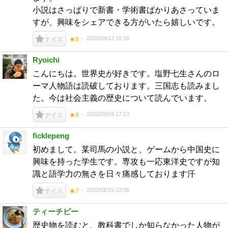
小説はさっぱりで新書・学術書ばかりあさっていま
すが、興味をシェアできる方がいたら嬉しいです。
2023/04/12 15:16
ナイス
★8
Ryoichi
こんにちは。世界史が好きです。塩野七生さんのロ
ーマ人物語は読破しております。三国志も読みまし
た。今は社会主義の歴史について読んでいます。
2022/03/04 17:13
ナイス
★8
ficklepeng
初めまして。某司馬の小説と、ゲームから中国史に
興味を持った学生です。専攻も一応東洋史ですが知
識と語学力の無さを日々痛感しております汗
2022/02/15 22:08
ナイス
★7
ティーチピー
歴史物を読むと、教科書でしか知らなかった人物が