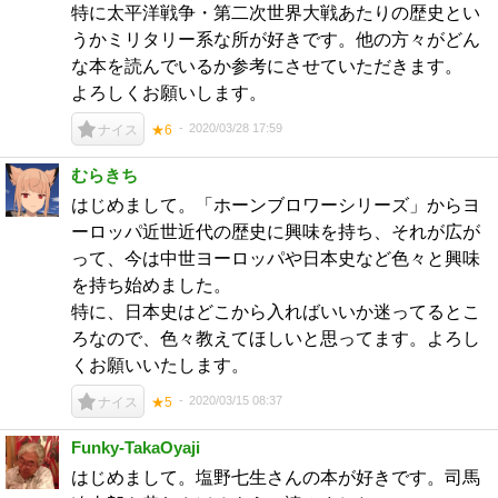
特に太平洋戦争・第二次世界大戦あたりの歴史とい
うかミリタリー系な所が好きです。他の方々がどん
な本を読んでいるか参考にさせていただきます。
よろしくお願いします。
2020/03/28 17:59
ナイス
★6
むらきち
はじめまして。「ホーンブロワーシリーズ」からヨ
ーロッパ近世近代の歴史に興味を持ち、それが広が
って、今は中世ヨーロッパや日本史など色々と興味
を持ち始めました。
特に、日本史はどこから入ればいいか迷ってるとこ
ろなので、色々教えてほしいと思ってます。よろし
くお願いいたします。
2020/03/15 08:37
ナイス
★5
Funky-TakaOyaji
はじめまして。塩野七生さんの本が好きです。司馬