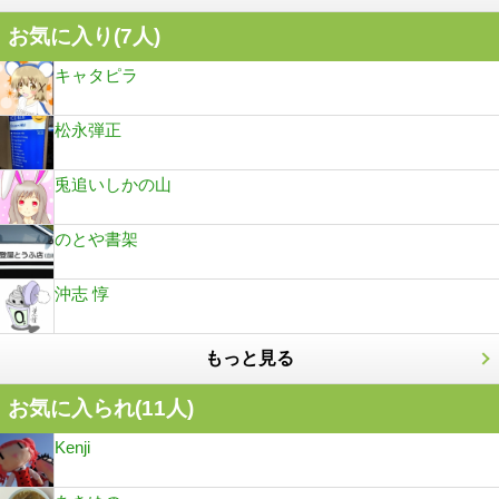
お気に入り(
7
人)
キャタピラ
松永弾正
兎追いしかの山
のとや書架
沖志 惇
もっと見る
お気に入られ(
11
人)
Kenji