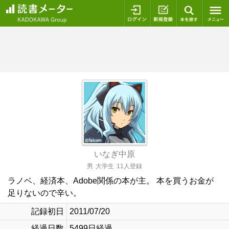
ログイン
新規登録
本を探
いなぎ中原
男
大学生
11人登録
ラノベ、経済本、Adobe関係の本が主。 本を買うお金が
足りないので辛い。
記録初日
2011/07/20
経過日数
5499日経過