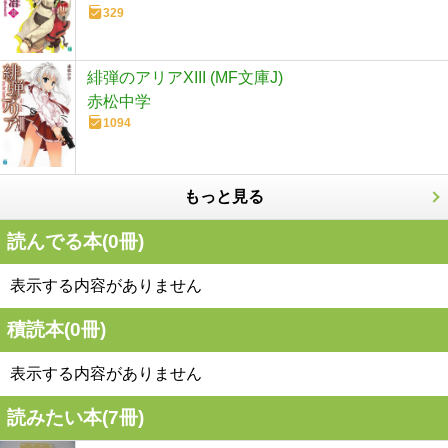
329
緋弾のアリアXIII (MF文庫J)
赤松中学
1094
もっと見る
読んでる本(
0
冊)
表示する内容がありません
積読本(
0
冊)
表示する内容がありません
読みたい本(
7
冊)