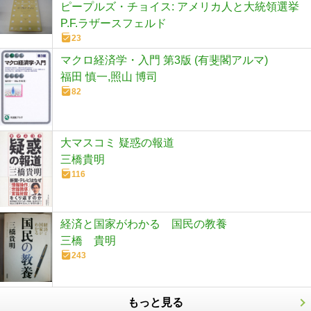
ピープルズ・チョイス: アメリカ人と大統領選挙
P.F.ラザースフェルド
23
マクロ経済学・入門 第3版 (有斐閣アルマ)
福田 慎一,照山 博司
82
大マスコミ 疑惑の報道
三橋貴明
116
経済と国家がわかる 国民の教養
三橋 貴明
243
もっと見る