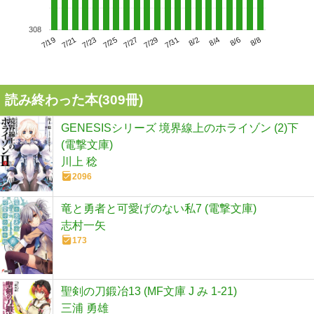
308
7/23
7/29
8/4
7/19
7/25
7/31
8/6
7/21
7/27
8/2
8/8
読み終わった本(
309
冊)
GENESISシリーズ 境界線上のホライゾン (2)下
(電撃文庫)
川上 稔
2096
竜と勇者と可愛げのない私7 (電撃文庫)
志村一矢
173
聖剣の刀鍛冶13 (MF文庫 J み 1-21)
三浦 勇雄