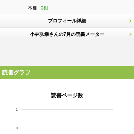
本棚
0棚
プロフィール詳細
小林弘幸さんの7月の読書メーター
読書グラフ
読書ページ数
1
0