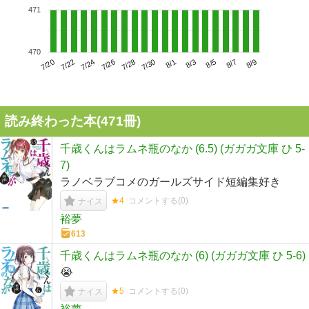
471
470
7/24
7/30
8/5
7/20
7/26
8/1
8/7
7/22
7/28
8/3
8/9
読み終わった本(
471
冊)
千歳くんはラムネ瓶のなか (6.5) (ガガガ文庫 ひ 5-
7)
ラノベラブコメのガールズサイド短編集好き
★4
コメントする(
0
)
ナイス
裕夢
613
千歳くんはラムネ瓶のなか (6) (ガガガ文庫 ひ 5-6)
😭
★5
コメントする(
0
)
ナイス