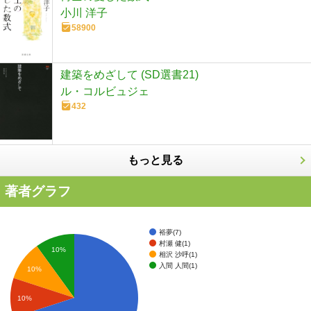
小川 洋子
58900
建築をめざして (SD選書21)
ル・コルビュジェ
432
もっと見る
著者グラフ
裕夢(7)
村瀬 健(1)
10%
相沢 沙呼(1)
入間 人間(1)
10%
10%