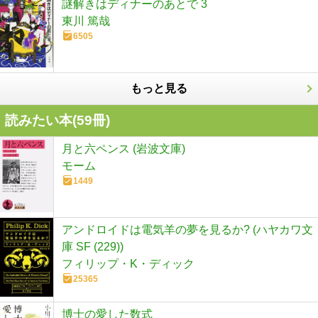
謎解きはディナーのあとで 3
東川 篤哉
6505
もっと見る
読みたい本(
59
冊)
月と六ペンス (岩波文庫)
モーム
1449
アンドロイドは電気羊の夢を見るか? (ハヤカワ文
庫 SF (229))
フィリップ・K・ディック
25365
博士の愛した数式