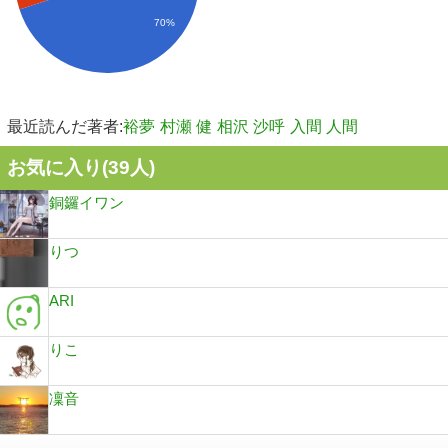
70%
最近読んだ著者:
裕夢
村瀬 健
相沢 沙呼
入間 人間
お気に入り(
39
人)
銅鑼イワン
りつ
ARI
りこ
凜音