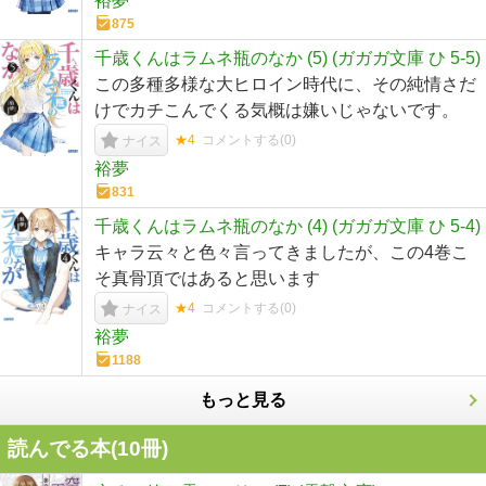
裕夢
875
千歳くんはラムネ瓶のなか (5) (ガガガ文庫 ひ 5-5)
この多種多様な大ヒロイン時代に、その純情さだ
けでカチこんでくる気概は嫌いじゃないです。
★4
コメントする(
0
)
ナイス
裕夢
831
千歳くんはラムネ瓶のなか (4) (ガガガ文庫 ひ 5-4)
キャラ云々と色々言ってきましたが、この4巻こ
そ真骨頂ではあると思います
★4
コメントする(
0
)
ナイス
裕夢
1188
もっと見る
読んでる本(
10
冊)