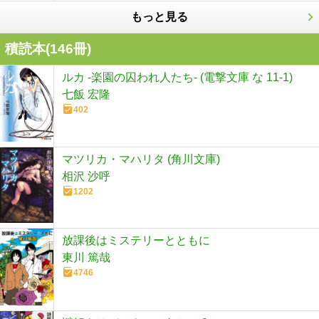
もっと見る
積読本(
146
冊)
ルカ -楽園の囚われ人たち- (電撃文庫 な 11-1)
七飯 宏隆
402
マツリカ・マハリタ (角川文庫)
相沢 沙呼
1202
放課後はミステリーとともに
東川 篤哉
4746