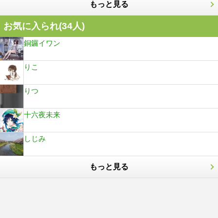
もっと見る
お気に入られ(
34
人)
銅鑼イワン
りこ
りつ
十六夜未来
しじみ
もっと見る