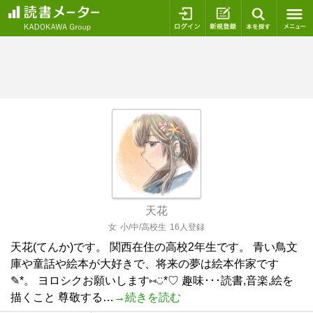
ログイン
新規登録
本を探
天花
女
小/中/高校生
16人登録
天花(てんか)です。 関西在住の高校2年生です。 青い鳥文
庫や童話や絵本が大好きで、将来の夢は絵本作家です
✎*。 ヨロシクお願いします⑅︎◡̈︎*♡ 趣味･･･読書,音楽,絵を
描くこと 尊敬する…
→続きを読む