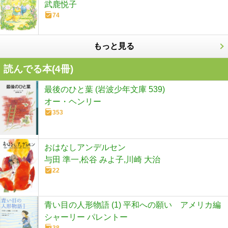
武鹿悦子
74
もっと見る
読んでる本(
4
冊)
最後のひと葉 (岩波少年文庫 539)
オー・ヘンリー
353
おはなしアンデルセン
与田 準一,松谷 みよ子,川崎 大治
22
青い目の人形物語 (1) 平和への願い アメリカ編
シャーリー パレントー