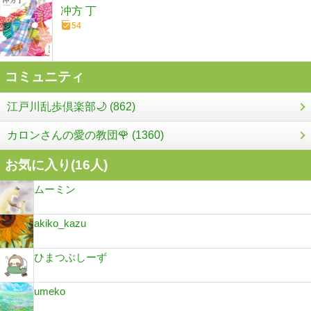
冲方 丁
54
コミュニティ
江戸川乱歩倶楽部🌙 (862)
カロンさんの愛の教団🌹 (1360)
お気に入り(
16
人)
ムーミン
akiko_kazu
ひまつぶしーず
umeko