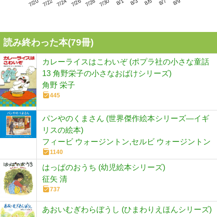
7/24
7/30
8/5
7/20
7/26
8/1
8/7
7/22
7/28
8/3
8/9
読み終わった本(
79
冊)
カレーライスはこわいぞ (ポプラ社の小さな童話
13 角野栄子の小さなおばけシリーズ)
角野 栄子
445
パンやのくまさん (世界傑作絵本シリーズ―イギ
リスの絵本)
フィービ ウォージントン,セルビ ウォージントン
1140
はっぱのおうち (幼児絵本シリーズ)
征矢 清
737
あおいむぎわらぼうし (ひまわりえほんシリーズ)