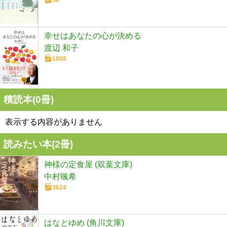
38
幸せはあなたの心が決める
渡辺 和子
1008
積読本(
0
冊)
表示する内容がありません
読みたい本(
2
冊)
神様の定食屋 (双葉文庫)
中村颯希
3624
はなとゆめ (角川文庫)