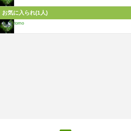
お気に入られ(
1
人)
tomo