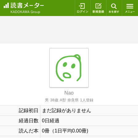
ログイン
新規登録
本を探
Nao
男
38歳
A型
奈良県
1人登録
記録初日
まだ記録がありません
経過日数
0日経過
読んだ本
0冊（1日平均0.00冊)