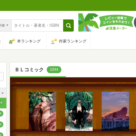
n和書
は
本ランキング
作家ランキング
ＢＬコミック
1044
順
順
44
順
9
順
8
順
6