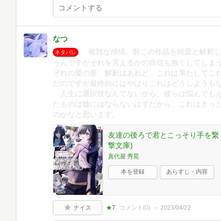
なつ
複雑な感情。前この作品を純愛と解釈してる
ネタバレ
うんですがそれを言えるかの自信も無くしてしま
ぞれの愛の形、解釈はあれど、これは果たしてこ
だのですが最終的にはやはりこれはどうしようも
人生に選択肢なんてないから、彼らは悩んでもが
たものは嘘にはならないはずだから、これはきっ
のかなと思います。
友達の後ろで君とこっそり手を繋ぐ
撃文庫)
真代屋 秀晃
本を登録
あらすじ・内容
ナイス
★7
コメント(
0
)
2023/04/22