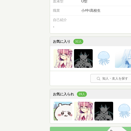
血液型
O型
職業
小/中/高校生
自己紹介
。
お気に入り
32人
知人・友人を探す
お気に入られ
29人