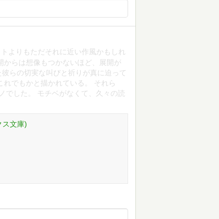
ストよりもただそれに近い作風かもしれ
開からは想像もつかないほど、展開が
た彼らの切実な叫びと祈りが真に迫って
これでもかと描かれている。 それら
ノでした。 モチベがなくて、久々の読
クス文庫)