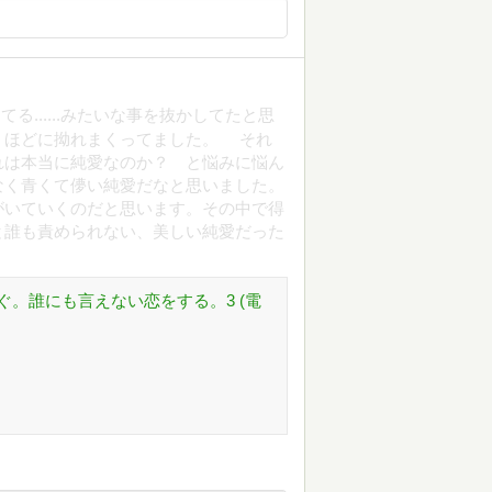
......みたいな事を抜かしてたと思
うほどに拗れまくってました。 それ
れは本当に純愛なのか？ と悩みに悩ん
なく青くて儚い純愛だなと思いました。
いていくのだと思います。その中で得
と誰も責められない、美しい純愛だった
。誰にも言えない恋をする。3 (電