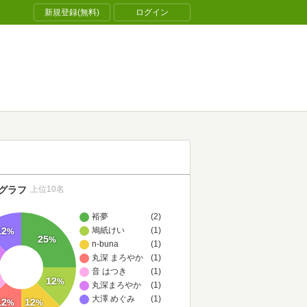
新規登録(無料)
ログイン
グラフ
上位10名
裕夢
(2)
鳩紙けい
(1)
12
%
25
%
n-buna
(1)
丸深 まろやか
(1)
音 はつき
(1)
12
%
丸深まろやか
(1)
大澤 めぐみ
(1)
12
12
%
%