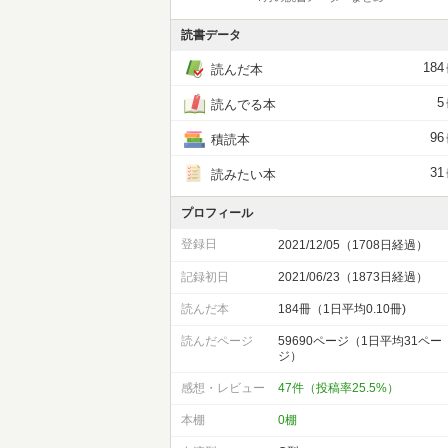
読書データ
184
読んだ本
5
読んでる本
96
積読本
31
読みたい本
プロフィール
登録日
2021/12/05（1708日経過）
記録初日
2021/06/23（1873日経過）
読んだ本
184冊（1日平均0.10冊)
読んだページ
59690ページ（1日平均31ペー
ジ）
感想・レビュー
47件（投稿率25.5%）
本棚
0棚