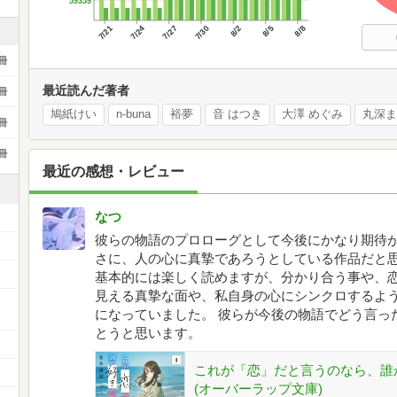
59359
7/21
7/24
7/27
7/30
8/2
8/5
8/8
冊
最近読んだ著者
冊
鳩紙けい
n-buna
裕夢
音 はつき
大澤 めぐみ
丸深ま
冊
冊
最近の感想・レビュー
なつ
彼らの物語のプロローグとして今後にかなり期待が
さに、人の心に真摯であろうとしている作品だと思
基本的には楽しく読めますが、分かり合う事や、
見える真摯な面や、私自身の心にシンクロするよ
になっていました。 彼らが今後の物語でどう言っ
とうと思います。
これが「恋」だと言うのなら、誰
(オーバーラップ文庫)