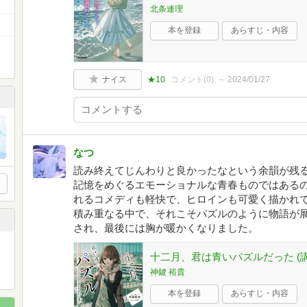
北条連理
本を登録
あらすじ・内容
ナイス
★10
コメント(
0
)
2024/01/27
なつ
読み終えてじんわりと良かったなという余韻が残
記憶をめぐるエモーショナルな青春ものではある
れるコメディも軽快で、ヒロインも可愛く描かれて
積み重なる中で、それこそパズルのように物語が
され、最後には胸が暖かくなりました。
十二月、君は青いパズルだった (
神鍵 裕貴
本を登録
あらすじ・内容