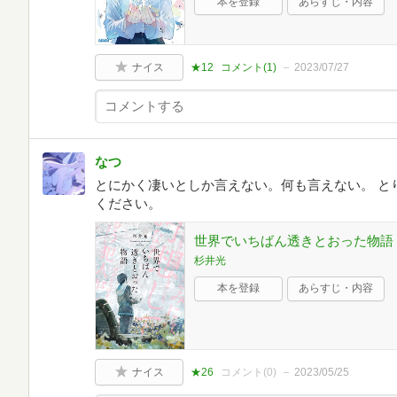
本を登録
あらすじ・内容
ナイス
★12
コメント(
1
)
2023/07/27
なつ
とにかく凄いとしか言えない。何も言えない。 と
ください。
世界でいちばん透きとおった物語 (新
杉井光
本を登録
あらすじ・内容
ナイス
★26
コメント(
0
)
2023/05/25