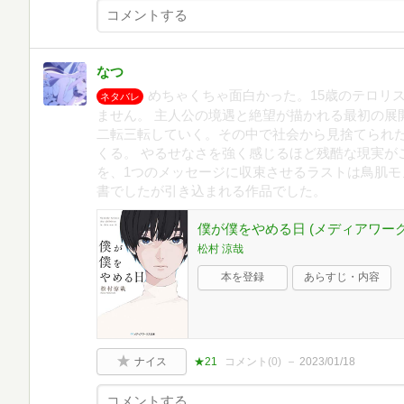
なつ
めちゃくちゃ面白かった。15歳のテロリ
ネタバレ
ません。 主人公の境遇と絶望が描かれる最初の展
二転三転していく。その中で社会から見捨てられ
くる。 やるせなさを強く感じるほど残酷な現実が
を、1つのメッセージに収束させるラストは鳥肌モ
書でしたが引き込まれる作品でした。
僕が僕をやめる日 (メディアワー
松村 涼哉
本を登録
あらすじ・内容
ナイス
★21
コメント(
0
)
2023/01/18