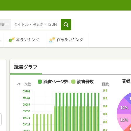
n和書
は
本ランキング
作家ランキング
読書グラフ
著者
読書ページ数
読書冊数
ページ数
冊数
186
59701
59644
185
59587
184
12
%
59530
183
59473
12
%
182
59416
181