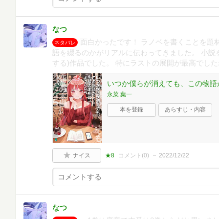
なつ
面白かったです！ ラノベを書くことを題
ネタバレ
語を綴るのかがリアルに伝わってきました。 小説
する)作品でした。 特にラストの展開が最高でした
いつか僕らが消えても、この物語が
永菜 葉一
本を登録
あらすじ・内容
ナイス
★8
コメント(
0
)
2022/12/22
なつ