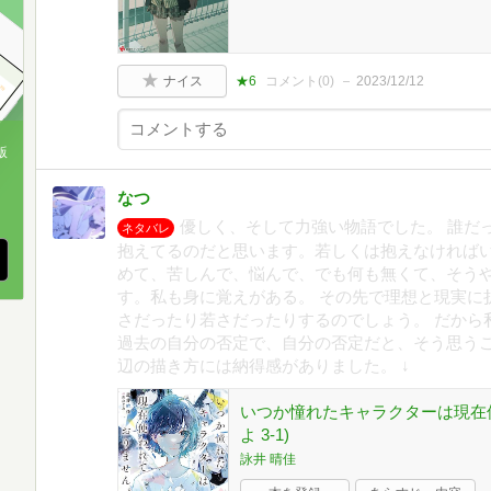
ナイス
★6
コメント(
0
)
2023/12/12
版
、
なつ
優しく、そして力強い物語でした。 誰だ
ネタバレ
抱えてるのだと思います。若しくは抱えなければい
めて、苦しんで、悩んで、でも何も無くて、そう
す。私も身に覚えがある。 その先で理想と現実に
さだったり若さだったりするのでしょう。 だから
過去の自分の否定で、自分の否定だと、そう思う
辺の描き方には納得感がありました。 ↓
いつか憧れたキャラクターは現在使
よ 3-1)
詠井 晴佳