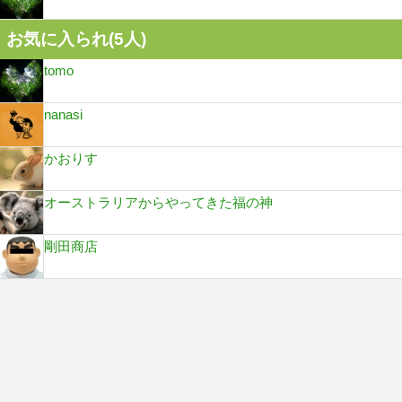
お気に入られ(
5
人)
tomo
nanasi
かおりす
オーストラリアからやってきた福の神
剛田商店