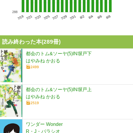
288
7/23
7/29
8/4
7/19
7/25
7/31
8/6
7/21
7/27
8/2
8/8
読み終わった本(
289
冊)
都会のトム&ソーヤ(5)IN塀戸下
はやみね かおる
2499
都会のトム&ソーヤ(5)IN塀戸上
はやみね かおる
2519
ワンダー Wonder
R・J・パラシオ