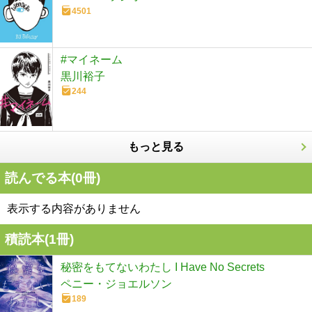
4501
#マイネーム
黒川裕子
244
もっと見る
読んでる本(
0
冊)
表示する内容がありません
積読本(
1
冊)
秘密をもてないわたし I Have No Secrets
ペニー・ジョエルソン
189