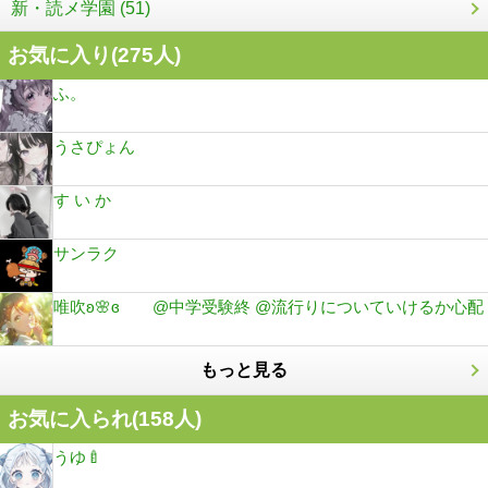
新・読メ学園 (51)
お気に入り(
275
人)
ふ。
うさぴょん
す い か
サンラク
唯吹ʚ🌸ɞ @中学受験終 @流行りについていけるか心配
もっと見る
お気に入られ(
158
人)
うゆ🍼