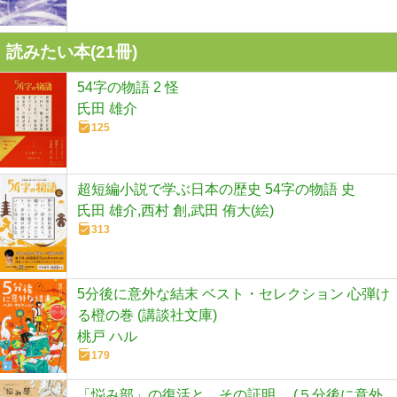
読みたい本(
21
冊)
54字の物語 2 怪
氏田 雄介
125
超短編小説で学ぶ日本の歴史 54字の物語 史
氏田 雄介,西村 創,武田 侑大(絵)
313
5分後に意外な結末 ベスト・セレクション 心弾け
る橙の巻 (講談社文庫)
桃戸 ハル
179
「悩み部」の復活と、その証明。 (５分後に意外