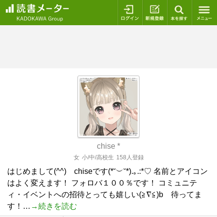
ログイン
新規登録
本を探
chise *
女
小/中/高校生
158人登録
はじめまして(^^) chiseです(*˘︶˘*).｡.:*♡ 名前とアイコン
はよく変えます！ フォロバ１００％です！ コミュニテ
ィ・イベントへの招待とっても嬉しい(≧∇≦)b 待ってま
す！…
→続きを読む