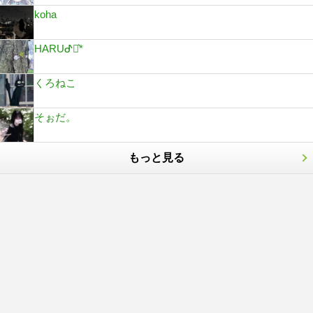
koha
HARUᕷ⋆͛*
くろねこ
そぉだ。
もっと見る