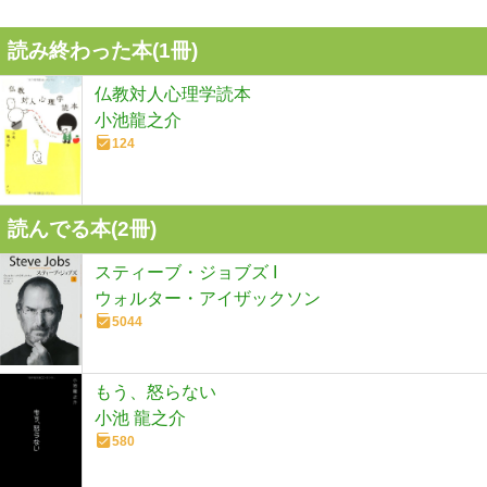
読み終わった本(
1
冊)
仏教対人心理学読本
小池龍之介
124
読んでる本(
2
冊)
スティーブ・ジョブズ I
ウォルター・アイザックソン
5044
もう、怒らない
小池 龍之介
580