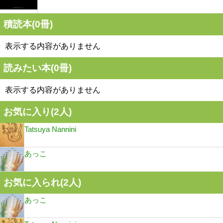
積読本(
0
冊)
表示する内容がありません
読みたい本(
0
冊)
表示する内容がありません
お気に入り(
2
人)
Tatsuya Nannini
あっこ
お気に入られ(
2
人)
あっこ