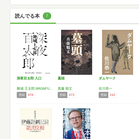
読んでる本
7
深夜百太郎 入口
墓頭
ダムヤーク
舞城 王太郎,MASAFUMI SANAI
真藤 順丈
佐川恭一
登録
876
登録
473
登録
242