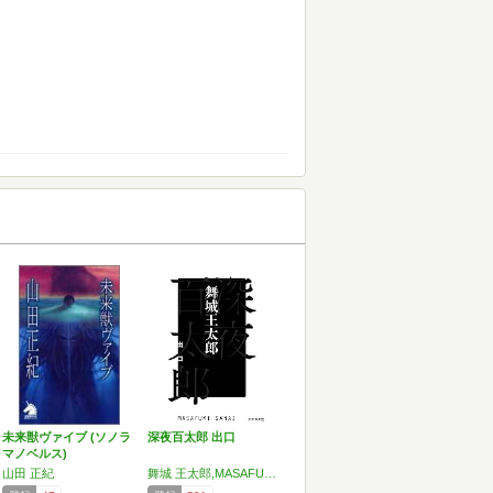
未来獣ヴァイブ (ソノラ
深夜百太郎 出口
マノベルス)
山田 正紀
舞城 王太郎,MASAFUMI SANAI