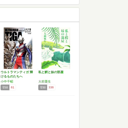
ウルトラマンティガ 輝
私と鰐と妹の部屋
けるものたちへ
小中千昭
大前粟生
登録
61
登録
336