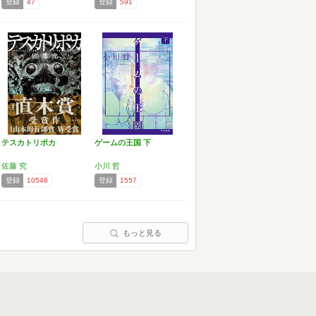
登録
47
登録
591
テスカトリポカ
ゲームの王国 下
佐藤 究
小川 哲
登録
10548
登録
1557
もっと見る