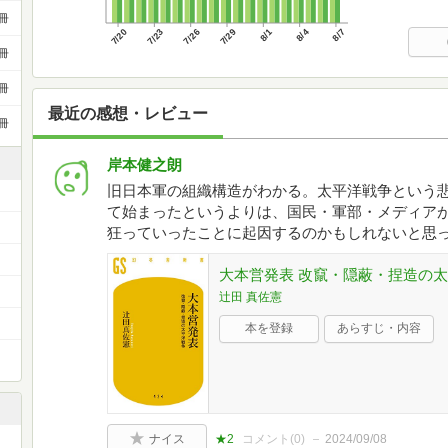
冊
7/20
7/23
7/26
7/29
8/1
8/4
8/7
冊
冊
最近の感想・レビュー
冊
岸本健之朗
旧日本軍の組織構造がわかる。太平洋戦争という
て始まったというよりは、国民・軍部・メディア
狂っていったことに起因するのかもしれないと思
大本営発表 改竄・隠蔽・捏造の太
辻田 真佐憲
本を登録
あらすじ・内容
ナイス
★2
コメント(
0
)
2024/09/08