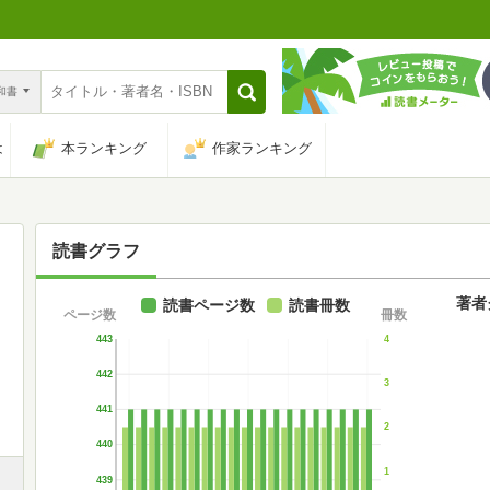
n和書
は
本ランキング
作家ランキング
読書グラフ
著者
読書ページ数
読書冊数
ページ数
冊数
443
4
442
3
441
2
440
1
439