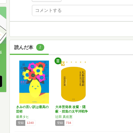
読んだ本
2
版
、
きみの言い訳は最高の
大本営発表 改竄・隠
芸術
蔽・捏造の太平洋戦争
(…
最果タヒ
辻田 真佐憲
登録
1240
登録
734