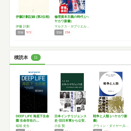
伊藤計劃記録 (第2位相)
倫理資本主義の時代 (ハ
ヤカワ新書)
伊藤 計劃
マルクス・ガブリエル,Markus Gabriel
登録
572
登録
258
積読本
11
DEEP LIFE 海底下生命
日本インテリジェンス
戦争と人類 (ハヤカワ新
圏 生命存在の…
史-旧日本軍から公安、
書)
内…
稲垣 史生
小谷 賢
グウィン・ダイヤー,Gwynne Dyer