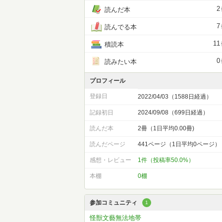
2
読んだ本
7
読んでる本
11
積読本
0
読みたい本
プロフィール
登録日
2022/04/03（1588日経過）
記録初日
2024/09/08（699日経過）
読んだ本
2冊（1日平均0.00冊)
読んだページ
441ページ（1日平均0ページ）
感想・レビュー
1件（投稿率50.0%）
本棚
0棚
参加コミュニティ
1
怪獣文藝無法地帯