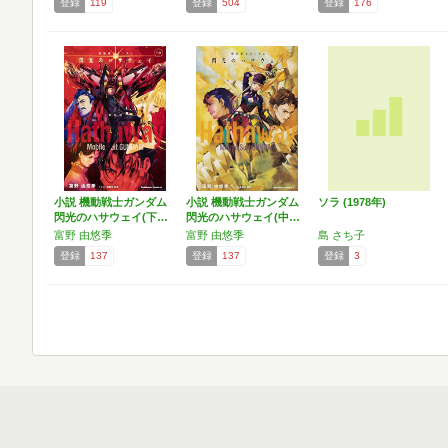
登録
119
登録
504
登録
176
小説 機動戦士ガンダム
小説 機動戦士ガンダム
ソラ (1978年)
閃光のハサウェイ(下…
閃光のハサウェイ(中…
富野 由悠季
富野 由悠季
島 さち子
登録
137
登録
137
登録
3