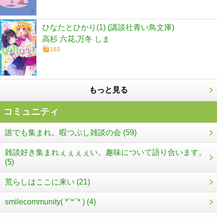
ひなたとひかり(1) (講談社青い鳥文庫)
高杉 六花,万冬 しま
103
もっと見る
コミュニティ
誰でも集まれ。暇つぶし雑談の会 (59)
雑談好き集まれぇぇぇぇい。趣味について語り合います。
(5)
荒らしはここに来い (21)
smilecommunity( *´꒳`* ) (4)