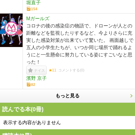
堀直子
154
Mガールズ
コロナの後の感染症の物語で、ドローンが人との
距離などを監視したりするなど、今よりさらに充
実した感染対策が出来ていて驚いた。 画面越しで
五人の小学生たちが、いつか同じ場所で踊れるよ
うにと一生懸命に努力している姿にすごいなと思
った！
★11
コメントする(
0
)
ナイス
濱野 京子
82
もっと見る
読んでる本(
0
冊)
表示する内容がありません