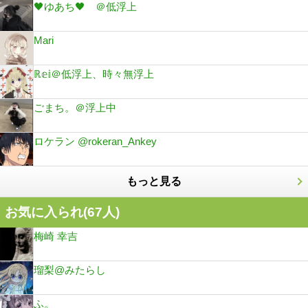
🖤ゆあち🖤 ＠低浮上
Mari
ℝ𝕖𝕚＠低浮上、時々無浮上
ごまち。＠浮上中
ロケラン @rokeran_Ankey
もっと見る
お気に入られ(
67
人)
梅崎 幸吉
瑠梨@みたらし
ふ。