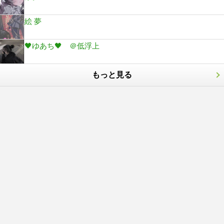
絵 夢
🖤ゆあち🖤 ＠低浮上
もっと見る