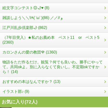
絵文字コンテスト😊🌙♥️ (8)
雑談しよう＼＼\\٩( 'ω' )و //／／ (86)
江戸川乱歩倶楽部🌙 (862)
（7年目突入）★私のお薦め本 ベスト11 or ベスト5
(2360)
カロンさんの愛の教団🌹 (1360)
物語をただ作るだけ。観覧？何でも良いわ。勝手にやって
て。共同okよ。別に入らなくて良いし。不定期okですか
ら！ (14)
おすすめの本はなんですか？ (13)
イラスト部♪ (9)
お気に入り(
72
人)