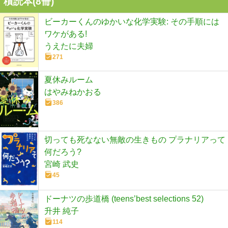
積読本(
8
冊)
ビーカーくんのゆかいな化学実験: その手順には
ワケがある!
うえたに夫婦
271
夏休みルーム
はやみねかおる
386
切っても死なない無敵の生きもの プラナリアって
何だろう?
宮崎 武史
45
ドーナツの歩道橋 (teens’best selections 52)
升井 純子
114