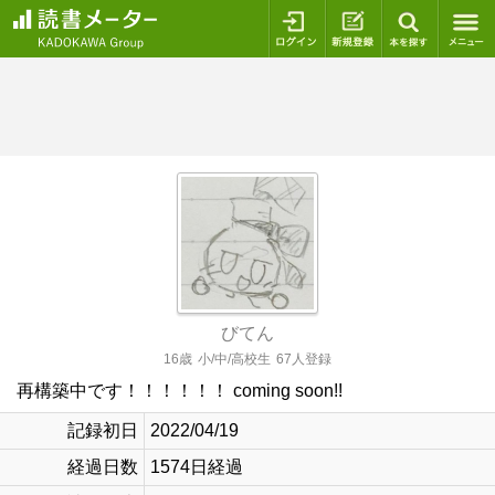
ログイン
新規登録
本を探
びてん
16歳
小/中/高校生
67人登録
再構築中です！！！！！！ coming soon!!
記録初日
2022/04/19
経過日数
1574日経過