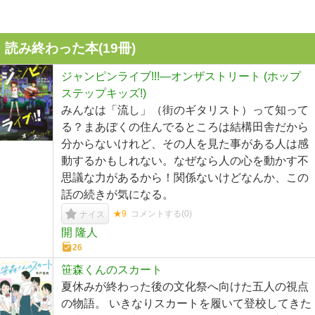
読み終わった本(
19
冊)
ジャンピンライブ!!!―オンザストリート (ホップ
ステップキッズ!)
みんなは「流し」（街のギタリスト）って知って
る？まあぼくの住んでるところは結構田舎だから
分からないけれど、その人を見た事がある人は感
動するかもしれない。なぜなら人の心を動かす不
思議な力があるから！関係ないけどなんか、この
話の続きが気になる。
★9
コメントする(
0
)
ナイス
開 隆人
26
笹森くんのスカート
夏休みが終わった後の文化祭へ向けた五人の視点
の物語。 いきなりスカートを履いて登校してきた