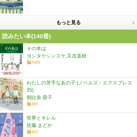
もっと見る
読みたい本(
140
冊)
その本は
ヨシタケシンスケ,又吉直樹
7425
わたしの苦手なあの子 (ノベルズ・エクスプレス
35)
朝比奈 蓉子
381
世界とキレル
佐藤 まどか
222