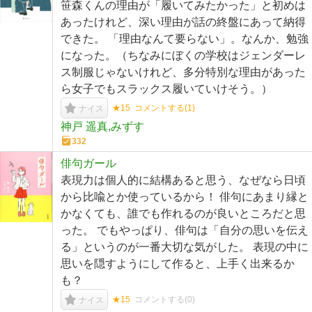
笹森くんの理由が「履いてみたかった」と初めは
あったけれど、深い理由が話の終盤にあって納得
できた。 「理由なんて要らない」。なんか、勉強
になった。（ちなみにぼくの学校はジェンダーレ
ス制服じゃないけれど、多分特別な理由があった
ら女子でもスラックス履いていけそう。）
★15
コメントする(
1
)
ナイス
神戸 遥真,みずす
332
俳句ガール
表現力は個人的に結構あると思う、なぜなら日頃
から比喩とか使っているから！ 俳句にあまり縁と
かなくても、誰でも作れるのが良いところだと思
った。 でもやっぱり、俳句は「自分の思いを伝え
る」というのが一番大切な気がした。 表現の中に
思いを隠すようにして作ると、上手く出来るか
も？
★15
コメントする(
0
)
ナイス