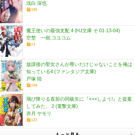
浅白 深也
185
魔王使いの最強支配 4 (HJ文庫 そ 01-13-04)
空埜 一樹,コユコム
13
放課後の聖女さんが尊いだけじゃないことを俺は
知っている4 (ファンタジア文庫)
戸塚 陸
108
飛び降りる直前の同級生に『×××しよう!』と提案
してみた。 2 (電撃文庫)
赤月 ヤモリ
123
もっと見る