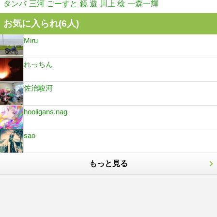
タンバ
三河 ごーすと
鏡 遊
川上 稔
一森一輝
お気に入られ(
6
人)
Miru
れっちん
佐治駿河
hooligans.nag
sao
もっと見る