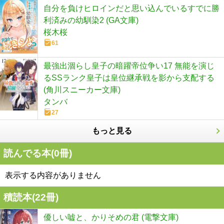
自分を負けヒロインだと思い込んでいるすでに勝
利済みの幼馴染2 (GA文庫)
桜木桜
61
最強出涸らし皇子の暗躍帝位争い17 無能を演じ
るSSランク皇子は皇位継承戦を影から支配する
(角川スニーカー文庫)
タンバ
27
もっと見る
読んでる本(
0
冊)
表示する内容がありません
積読本(
22
冊)
優しい嘘と、かりそめの君 (電撃文庫)