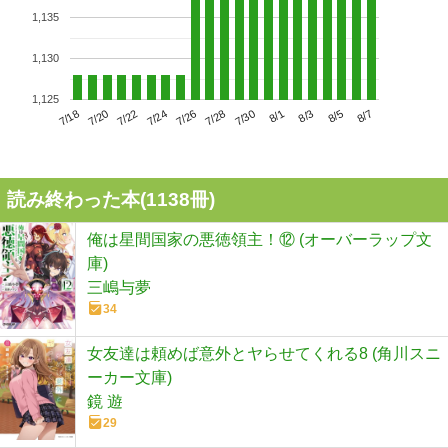
1,135
1,130
1,125
7/22
7/28
8/3
7/18
7/24
7/30
8/5
7/20
7/26
8/1
8/7
読み終わった本(
1138
冊)
俺は星間国家の悪徳領主！⑫ (オーバーラップ文
庫)
三嶋与夢
34
女友達は頼めば意外とヤらせてくれる8 (角川スニ
ーカー文庫)
鏡 遊
29