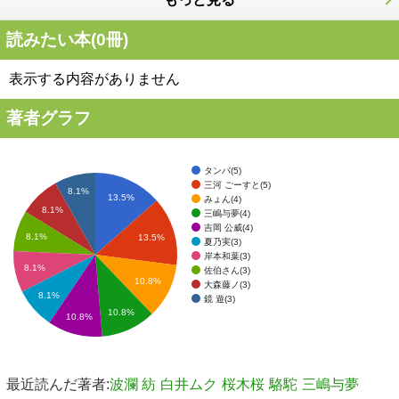
読みたい本(
0
冊)
表示する内容がありません
著者グラフ
タンバ(5)
三河 ごーすと(5)
8.1%
13.5%
みょん(4)
8.1%
三嶋与夢(4)
吉岡 公威(4)
8.1%
13.5%
夏乃実(3)
岸本和葉(3)
8.1%
佐伯さん(3)
10.8%
大森藤ノ(3)
8.1%
鏡 遊(3)
10.8%
10.8%
最近読んだ著者:
波瀾 紡
白井ムク
桜木桜
駱駝
三嶋与夢