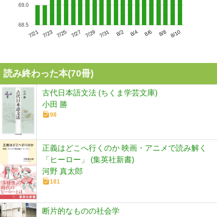
69.0
68.5
7/25
7/31
8/6
7/21
7/27
8/2
8/8
7/23
7/29
8/4
8/10
読み終わった本(
70
冊)
古代日本語文法 (ちくま学芸文庫)
小田 勝
98
正義はどこへ行くのか 映画・アニメで読み解く
「ヒーロー」 (集英社新書)
河野 真太郎
181
断片的なものの社会学