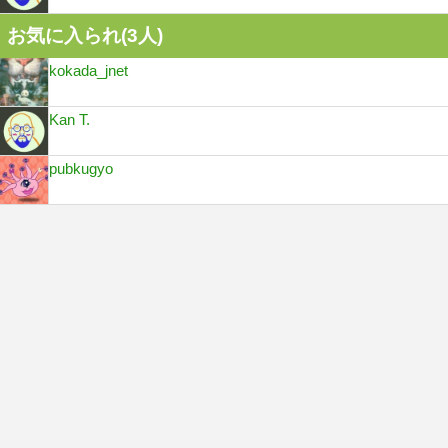
お気に入られ(
3
人)
kokada_jnet
Kan T.
pubkugyo