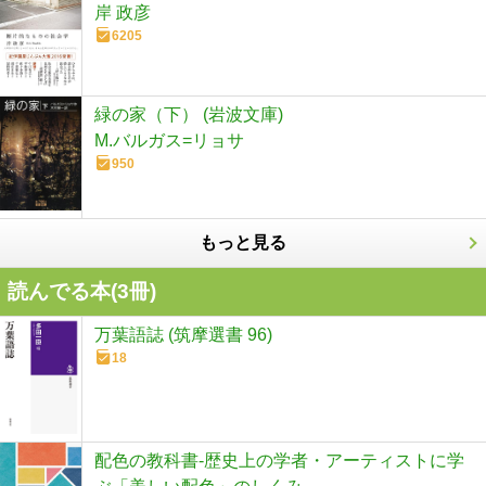
岸 政彦
6205
緑の家（下） (岩波文庫)
M.バルガス=リョサ
950
もっと見る
読んでる本(
3
冊)
万葉語誌 (筑摩選書 96)
18
配色の教科書-歴史上の学者・アーティストに学