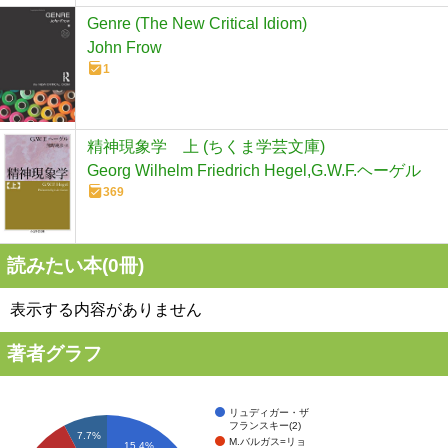
Genre (The New Critical Idiom)
John Frow
1
精神現象学 上 (ちくま学芸文庫)
Georg Wilhelm Friedrich Hegel,G.W.F.ヘーゲル
369
読みたい本(
0
冊)
表示する内容がありません
著者グラフ
リュディガー・ザ
フランスキー(2)
7.7%
M.バルガス=リョ
15.4%