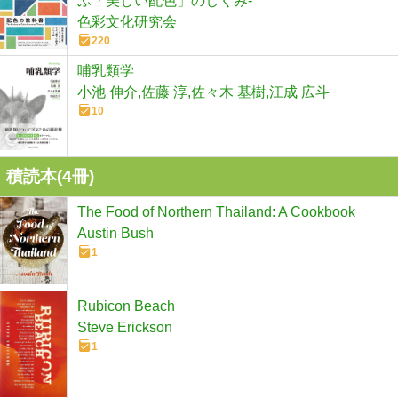
ぶ「美しい配色」のしくみ-
色彩文化研究会
220
哺乳類学
小池 伸介,佐藤 淳,佐々木 基樹,江成 広斗
10
積読本(
4
冊)
The Food of Northern Thailand: A Cookbook
Austin Bush
1
Rubicon Beach
Steve Erickson
1