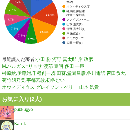
サ(2)
7.7%
オウィディウス(2)
7.7%
榊原紘,伊藤紺,千
15.4%
種創一,柴田葵,…
グレイソン・ペ…
7.7%
山本 浩貴(1)
7.7%
河野 真太郎(1)
15.4%
岸 政彦(1)
7.7%
アミタヴ・ゴー…
7.7%
多田 一臣(1)
最近読んだ著者:
小田 勝
河野 真太郎
岸 政彦
M.バルガス=リョサ
渡部 泰明
多田 一臣
榊原紘,伊藤紺,千種創一,柴田葵,堂園昌彦,谷川電話,𠮷田恭大,
菊竹胡乃美,宇都宮敦,初谷むい
オウィディウス
グレイソン・ペリー
山本 浩貴
お気に入り(
2
人)
pubkugyo
Kan T.