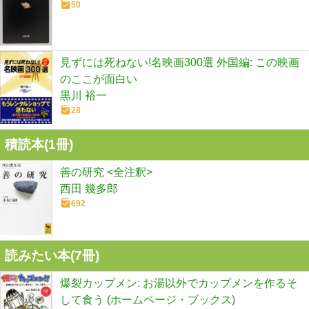
50
見ずには死ねない!名映画300選 外国編: この映画
のここが面白い
黒川 裕一
28
積読本(
1
冊)
善の研究 <全注釈>
西田 幾多郎
692
読みたい本(
7
冊)
爆裂カップメン: お湯以外でカップメンを作るそ
して食う (ホームページ・ブックス)