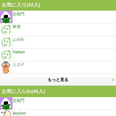
お気に入り(
42
人)
文衛門
希望
ふかわ
Hahtan
ミズ🍤
もっと見る
お気に入られ(
46
人)
文衛門
ipusiron