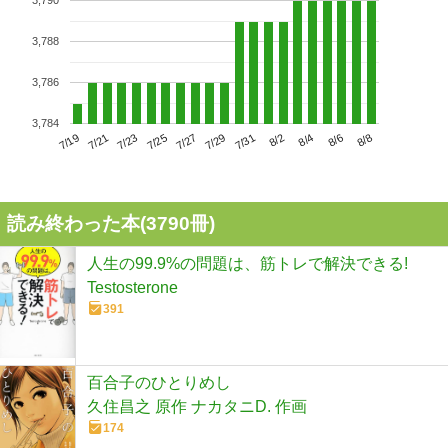
3,790
3,788
3,786
3,784
7/23
7/29
8/4
7/19
7/25
7/31
8/6
7/21
7/27
8/2
8/8
読み終わった本(
3790
冊)
人生の99.9%の問題は、筋トレで解決できる!
Testosterone
391
百合子のひとりめし
久住昌之 原作 ナカタニD. 作画
174