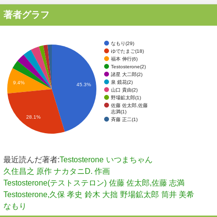
著者グラフ
なもり(29)
ゆでたまご(18)
福本 伸行(6)
Testosterone(2)
諸星 大二郎(2)
泉 鏡花(2)
9.4%
45.3%
山口 貴由(2)
野場鉱太郎(1)
佐藤 佐太郎,佐藤
志満(1)
28.1%
斉藤 正二(1)
最近読んだ著者:
Testosterone
いつまちゃん
久住昌之 原作 ナカタニD. 作画
Testosterone(テストステロン)
佐藤 佐太郎,佐藤 志満
Testosterone,久保 孝史
鈴木 大拙
野場鉱太郎
筒井 美希
なもり