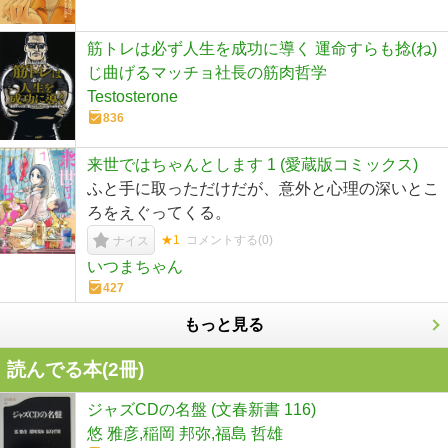
筋トレは必ず人生を成功に導く 運命すらも捻(ね)
じ曲げるマッチョ社長の筋肉哲学
Testosterone
836
来世ではちゃんとします 1 (愛蔵版コミックス)
ふと手に取っただけだが、意外と心理の深いとこ
ろをえぐってくる。
★1
コメントする(
0
)
ナイス
いつまちゃん
427
もっと見る
読んでる本(
2
冊)
ジャズCDの名盤 (文春新書 116)
悠 雅彦,稲岡 邦弥,福島 哲雄