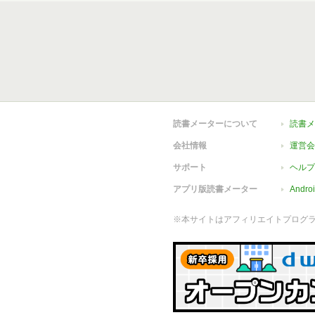
読書メーターについて
読書メ
会社情報
運営会
サポート
ヘルプ
アプリ版読書メーター
Andr
※本サイトはアフィリエイトプログ