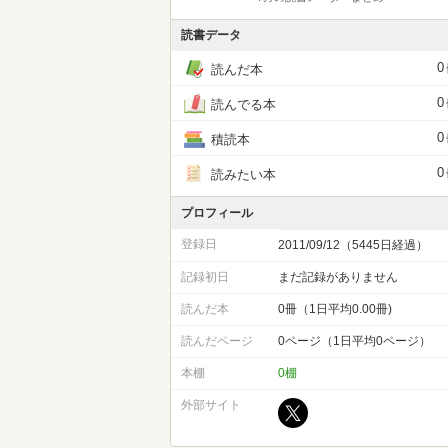
読書データ
0
読んだ本
0
読んでる本
0
積読本
0
読みたい本
プロフィール
登録日
2011/09/12（5445日経過）
記録初日
まだ記録がありません
読んだ本
0冊（1日平均0.00冊)
読んだページ
0ページ（1日平均0ページ）
本棚
0棚
外部サイト