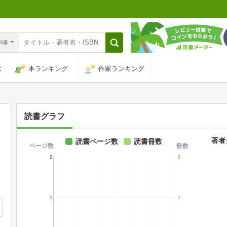
n和書
は
本ランキング
作家ランキング
読書グラフ
著者
読書ページ数
読書冊数
ページ数
冊数
2
2
1
1