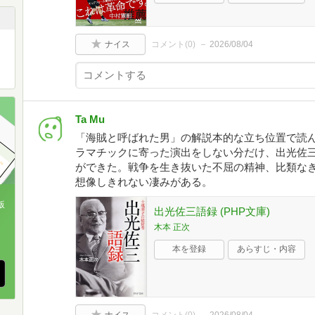
ナイス
コメント(
0
)
2026/08/04
Ta Mu
「海賊と呼ばれた男」の解説本的な立ち位置で読
ラマチックに寄った演出をしない分だけ、出光佐
ができた。戦争を生き抜いた不屈の精神、比類な
想像しきれない凄みがある。
版
出光佐三語録 (PHP文庫)
木本 正次
、
本を登録
あらすじ・内容