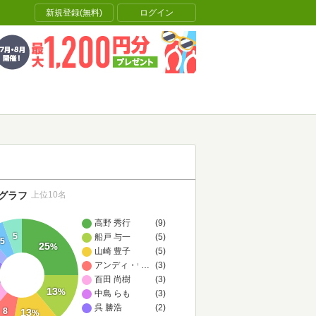
新規登録(無料)
ログイン
グラフ
上位10名
高野 秀行
(9)
5
船戸 与一
(5)
5
25
%
山崎 豊子
(5)
アンディ・ウィアー
…
(3)
百田 尚樹
(3)
13
%
中島 らも
(3)
呉 勝浩
(2)
8
13
%