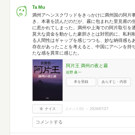
Ta Mu
満州アヘンスクワッドをきっかけに満州国の阿片
き、本著を読んだのだが、霧に包まれた里見甫の
に惹かれてしまった。満州や上海での阿片取引を
莫大な資金を動かした豪胆さとは対照的に、私利
る人間性はギャップを感じつつも、妙な納得感も
存在があったことを考えると、中国にアヘンを持
たな感を異常に感じた。
阿片王 満州の夜と霧
佐野 眞一
本を登録
あらすじ・内容
ナイス
コメント(
0
)
2026/07/27