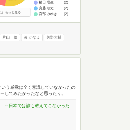
横田 増生
(2)
真藤 順丈
(2)
もっと見る
宮部 みゆき
(2)
片山 修
湊 かなえ
矢野大輔
という感覚は全く意識していなかったの
カーしてみたかったなと思ったり。
ル ～日本では誰も教えてこなかった