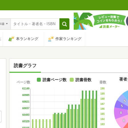
n和書
は
本ランキング
作家ランキング
読書グラフ
著者
読書ページ数
読書冊数
ページ数
冊数
190
61149
189
60985
188
5
60821
187
5
60657
186
8
185
60493
184
8
60329
183
60165