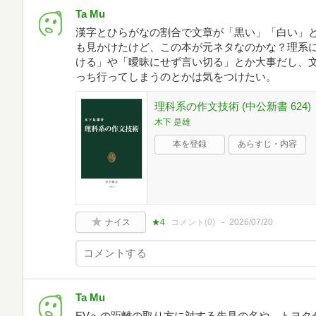
Ta Mu
漢字とひらがなの割合で文章が「黒い」「白い」
も見かけたけど、この本が元ネタなのかな？理系
ける」や「曖昧にせず言い切る」とか大事だし、
っち行ってしまうのとかは気をつけたい。
理科系の作文技術 (中公新書 624)
木下 是雄
本を登録
あらすじ・内容
ナイス
★4
コメント(
0
)
2026/07/20
Ta Mu
EVへの距離の取り方に対する先見の名や、トヨタ