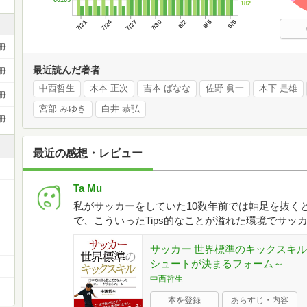
182
7/21
7/24
7/27
7/30
8/2
8/5
8/8
冊
最近読んだ著者
冊
中西哲生
木本 正次
吉本 ばなな
佐野 眞一
木下 是雄
冊
宮部 みゆき
白井 恭弘
冊
最近の感想・レビュー
Ta Mu
私がサッカーをしていた10数年前では軸足を抜く
で、こういったTips的なことが溢れた環境でサッ
サッカー 世界標準のキックスキ
シュートが決まるフォーム～
中西哲生
本を登録
あらすじ・内容