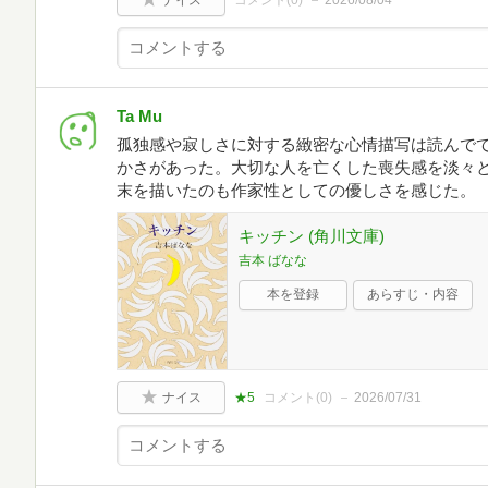
ナイス
コメント(
0
)
2026/08/04
Ta Mu
孤独感や寂しさに対する緻密な心情描写は読んで
かさがあった。大切な人を亡くした喪失感を淡々
末を描いたのも作家性としての優しさを感じた。
キッチン (角川文庫)
吉本 ばなな
本を登録
あらすじ・内容
ナイス
★5
コメント(
0
)
2026/07/31