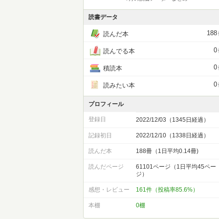
読書データ
188
読んだ本
0
読んでる本
0
積読本
0
読みたい本
プロフィール
登録日
2022/12/03（1345日経過）
記録初日
2022/12/10（1338日経過）
読んだ本
188冊（1日平均0.14冊)
読んだページ
61101ページ（1日平均45ペー
ジ）
感想・レビュー
161件（投稿率85.6%）
本棚
0棚