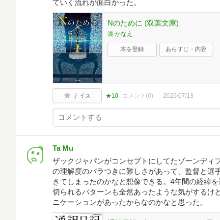
ていく流れが面白かった。
Nのために (双葉文庫)
湊 かなえ
本を登録
あらすじ・内容
ナイス
★10
コメント(
0
)
2026/07/13
Ta Mu
ザックジャパンがコンセプトにしてたゾーンディ
の理解度のバラつきに難しさがあって、監督と選
きてしまったのかなと想像できる。4年間の経緯を
切られるパターンも全然あったような気がするけ
ニケーションがあったからなのかなと思った。