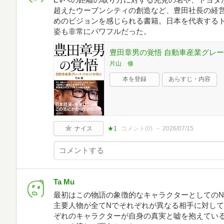
超えたウーブンシティの創造など、豊田社長の経
めのビジョンを感じられる書籍。日本を代表する
姿も非常にパワフルだった。
豊田章男の覚悟 自動車産業グレ
片山 修
本を登録
あらすじ・内容
ナイス
★1
コメント(
0
)
2026/07/15
Ta Mu
最初はこの物語の象徴的なキャラクターとしての
主要人物が全てNでそれぞれが異なる相手に対し
ぞれのキャラクターが自身の真実と嘘を抱えてい