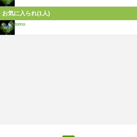
お気に入られ(
1
人)
tomo