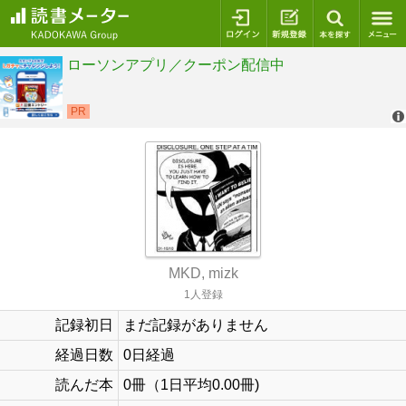
ログイン
新規登録
本を探
MKD, mizk
1人登録
記録初日
まだ記録がありません
経過日数
0日経過
読んだ本
0冊（1日平均0.00冊)