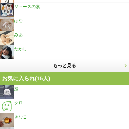
ジュースの素
はな
みあ
たかし
もっと見る
お気に入られ(
15
人)
澄
クロ
きなこ