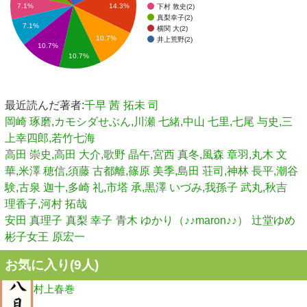
7.1%
14.3%
下村 敦史(2)
真梨幸子(2)
7.1%
横関 大(2)
10.7%
井上荒野(2)
10.7%
10.7%
最近読んだ著者:
千早 茜
拓未 司
岡崎 琢磨,カモシダせぶん,川瀬 七緒,中山 七里,七尾 与史,三
上幸四郎,若竹七海
高田 崇史,高田 大介,歌野 晶午,宮西 真冬,風森 章羽,丸木 文
華,米澤 穂信,須藤 古都離,篠原 美季,島田 荘司,神林 長平,潮谷
験,古泉 迦十,多崎 礼,市塔 承,黒澤 いづみ,我孫子 武丸,秋吉
理香子,河村 拓哉
安田 真理子
真梨 幸子
青木 ゆかり（♪♪maron♪♪）
辻堂ゆめ
彬子女王
原宏一
お気に入り(
9
人)
村上春巻