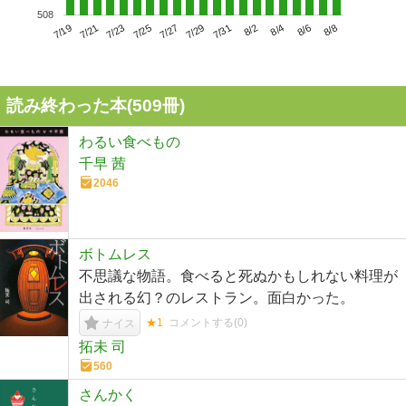
508
7/23
7/29
8/4
7/19
7/25
7/31
8/6
7/21
7/27
8/2
8/8
読み終わった本(
509
冊)
わるい食べもの
千早 茜
2046
ボトムレス
不思議な物語。食べると死ぬかもしれない料理が
出される幻？のレストラン。面白かった。
★1
コメントする(
0
)
ナイス
拓未 司
560
さんかく