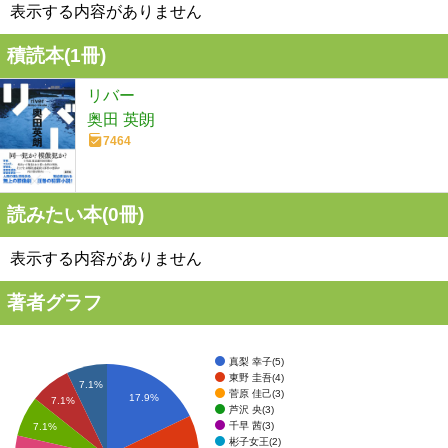
表示する内容がありません
積読本(
1
冊)
リバー
奥田 英朗
7464
読みたい本(
0
冊)
表示する内容がありません
著者グラフ
真梨 幸子(5)
東野 圭吾(4)
7.1%
菅原 佳己(3)
17.9%
7.1%
芦沢 央(3)
千早 茜(3)
7.1%
彬子女王(2)