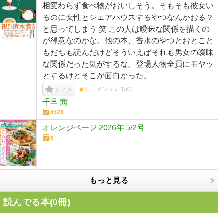
相変わらず食べ物がおいしそう。そもそも彼女い
るのに女性とシェアハウスするやつなんかおる？
と思ってしまう 笑 この人は曖昧な関係を描くの
が得意なのかな。他の本、香水のやつとおとこと
もだちも読んだけどそういえばそれも男女の曖昧
な関係だった気がするな。登場人物全員にモヤッ
とするけどそこが面白かった。
★8
コメントする(
0
)
ナイス
千早 茜
4528
オレンジページ 2026年 5/2号
6
もっと見る
読んでる本(
0
冊)