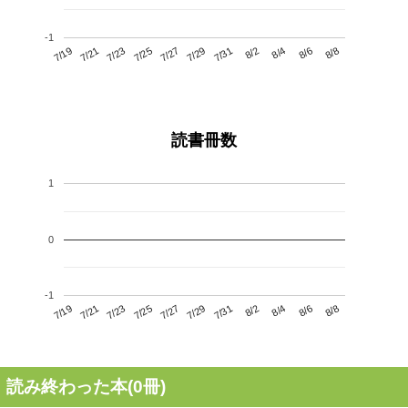
-1
7/23
7/29
8/4
7/19
7/25
7/31
8/6
7/27
7/21
8/2
8/8
読書冊数
1
0
-1
7/23
7/29
8/4
7/19
7/25
7/31
8/6
7/21
7/27
8/2
8/8
読み終わった本(
0
冊)