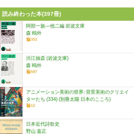
読み終わった本(
397
冊)
阿部一族―他二編 岩波文庫
森 鴎外
352
渋江抽斎 (岩波文庫)
森 鴎外
597
アニメーション美術の世界: 背景美術のクリエイ
ターたち (334) (別冊太陽 日本のこころ)
12
日本近代詩歌史
野山 嘉正