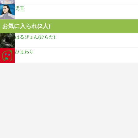
児玉
お気に入られ(
2
人)
はるぴょん(ひらた)
ひまわり