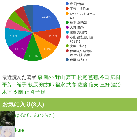
森 鴎外(4)
平芳 裕子(2)
レヴィ ストロース
22.2%
(2)
松本 卓也(2)
大貫 隆(2)
佐藤 秀明(2)
11.1%
11.1%
小山 昌宏,須川亜
紀子(1)
安藤 宏(1)
11.1%
11.1%
伊藤将人,鍋倉咲
希,野村実,吉沢…
11.1%
伊藤 将人(1)
最近読んだ著者:
森 鴎外
野山 嘉正
松尾 芭蕉,谷口 広樹
平芳 裕子
萩原 朔太郎
福永 武彦
佐藤 信夫
三好 達治
木下 夕爾
正岡 子規
お気に入り(
3
人)
はるぴょん(ひらた)
kure