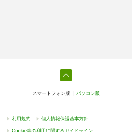
スマートフォン版
パソコン版
利用規約
個人情報保護基本方針
Cookie等の利用に関するガイドライン