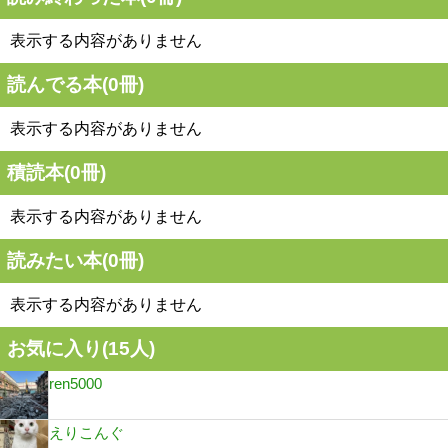
表示する内容がありません
読んでる本(
0
冊)
表示する内容がありません
積読本(
0
冊)
表示する内容がありません
読みたい本(
0
冊)
表示する内容がありません
お気に入り(
15
人)
ren5000
えりこんぐ