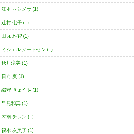
江本 マシメサ (1)
辻村 七子 (1)
田丸 雅智 (1)
ミシェル ヌードセン (1)
秋川滝美 (1)
日向 夏 (1)
織守 きょうや (1)
早見和真 (1)
木爾 チレン (1)
福本 友美子 (1)