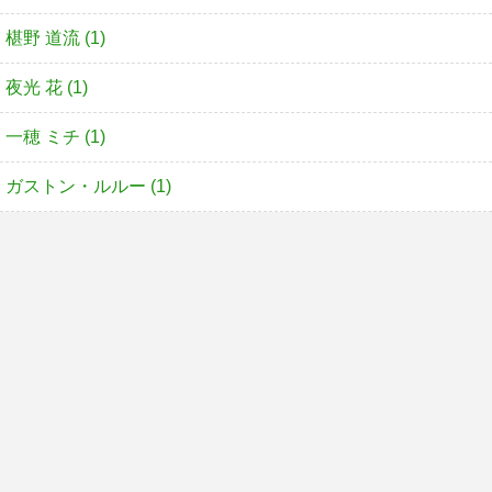
椹野 道流 (1)
夜光 花 (1)
一穂 ミチ (1)
ガストン・ルルー (1)