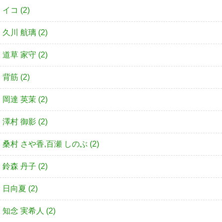
イコ (2)
久川 航璃 (2)
道草 家守 (2)
背筋 (2)
岡達 英茉 (2)
澤村 御影 (2)
桑村 さや香,百瀬 しのぶ (2)
鈴森 丹子 (2)
日向夏 (2)
知念 実希人 (2)