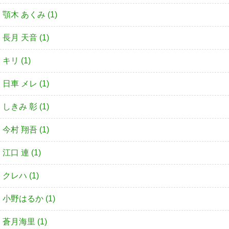
顎木 あくみ (1)
長月 天音 (1)
キリ (1)
日車 メレ (1)
しきみ 彰 (1)
今村 翔吾 (1)
江口 連 (1)
クレハ (1)
小野はるか (1)
蒼月海里 (1)