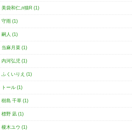
美袋和仁,п猫R (1)
守雨 (1)
嗣人 (1)
当麻月菜 (1)
内河弘児 (1)
ふくいりえ (1)
トール (1)
樹島 千草 (1)
標野 凪 (1)
榎木ユウ (1)