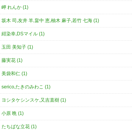
岬 れんか (1)
坂木 司,友井 羊,畠中 恵,柚木 麻子,若竹 七海 (1)
紺染幸,DSマイル (1)
玉田 美知子 (1)
藤実花 (1)
美袋和仁 (1)
serico,たきのみわこ (1)
ヨシタケシンスケ,又吉直樹 (1)
小原 晩 (1)
たちばな立花 (1)