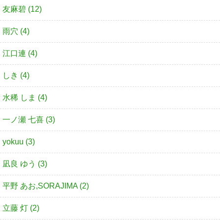
友麻碧 (12)
雨穴 (4)
江口連 (4)
しき (4)
水稀 しま (4)
一ノ瀬 七喜 (3)
yokuu (3)
凪良 ゆう (3)
平野 あお,SORAJIMA (2)
立藤 灯 (2)