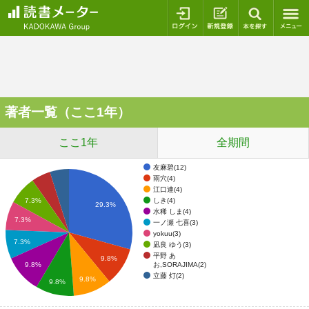
ログイン
新規登録
本を探
著者一覧（ここ1年）
ここ1年
全期間
友麻碧(12)
雨穴(4)
江口連(4)
しき(4)
7.3%
29.3%
水稀 しま(4)
7.3%
一ノ瀬 七喜(3)
yokuu(3)
7.3%
凪良 ゆう(3)
平野 あ
9.8%
お,SORAJIMA(2)
9.8%
立藤 灯(2)
9.8%
9.8%