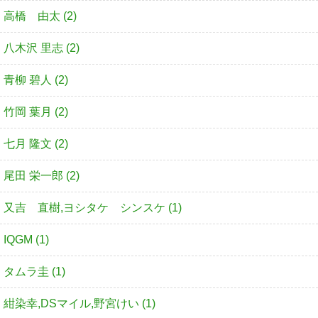
高橋 由太 (2)
八木沢 里志 (2)
青柳 碧人 (2)
竹岡 葉月 (2)
七月 隆文 (2)
尾田 栄一郎 (2)
又吉 直樹,ヨシタケ シンスケ (1)
IQGM (1)
タムラ圭 (1)
紺染幸,DSマイル,野宮けい (1)