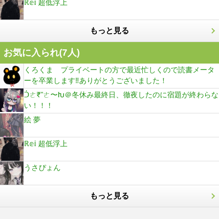
ℝ𝕖𝕚 超低浮上
もっと見る
お気に入られ(
7
人)
くろくま プライベートの方で最近忙しくので読書メータ
ーを卒業します‼ありがとうございました！
ᑑㄜ₹"ㄜ〜Խ＠冬休み最終日、徹夜したのに宿題が終わらな
い！！！
絵 夢
ℝ𝕖𝕚 超低浮上
うさぴょん
もっと見る