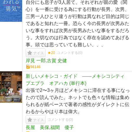
自分にも息子が3人居て、それぞれが親の愛（関
心）を一番に受ける為にする行動が長男、次男、
三男一人ひとり違うが行動は異なれど目的は同じ
であると知れた一冊。恐らく今の長男が次男みた
いな事をすれば次男が長男みたいな事をするだろ
う。大切なのは行為ではなく存在を認めてあげる
事。頭では思っていても難しい、、、
★20
コメントする(
0
)
ナイス
岸見 一郎,古賀 史健
56146
新しいメキシコ・ガイド ――メキシコシティ
プエブラ オアハカ (単行本)
出張で2〜3ヶ月ほどメキシコに滞在する事になっ
たので読んでみた。ネットでも色々な情報は集め
られるが紙ベースで著者の感性がダイレクトに伝
わるからやはり本は偉大。
コメントする(
0
)
ナイス
長屋 美保,福間 優子