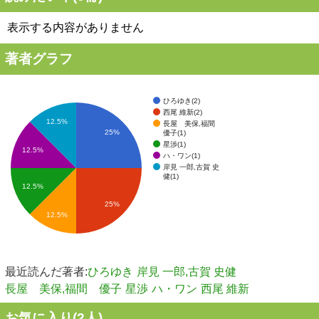
表示する内容がありません
著者グラフ
ひろゆき(2)
西尾 維新(2)
12.5%
長屋 美保,福間
25%
優子(1)
星渉(1)
12.5%
ハ・ワン(1)
岸見 一郎,古賀 史
健(1)
12.5%
25%
12.5%
最近読んだ著者:
ひろゆき
岸見 一郎,古賀 史健
長屋 美保,福間 優子
星渉
ハ・ワン
西尾 維新
お気に入り(
2
人)