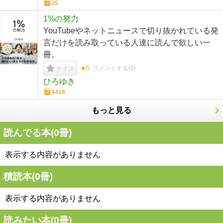
25
1%の努力
YouTubeやネットニュースで切り抜かれている発
言だけを読み取っている人達に読んで欲しい一
冊。
★6
コメントする(
0
)
ナイス
ひろゆき
4418
もっと見る
読んでる本(
0
冊)
表示する内容がありません
積読本(
0
冊)
表示する内容がありません
読みたい本(
0
冊)