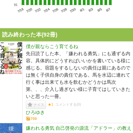
91
7/22
7/28
8/3
7/18
7/24
7/30
8/5
7/20
7/26
8/1
8/7
読み終わった本(
92
冊)
僕が親ならこう育てるね
先日読了した本、「嫌われる勇気」にも通ずる内
容。具体的にどうすればいいかを書いている様に
感じる。宿題をするしないの責任は親にあるので
は無く子供自身の責任である。馬を水辺に連れて
行く事は出来ても水を飲むかどうかは馬次
第、、、介入し過ぎない様に子育てはしていきた
いと思った一冊。
★1
コメントする(
0
)
ナイス
ひろゆき
708
嫌われる勇気 自己啓発の源流「アドラー」の教え