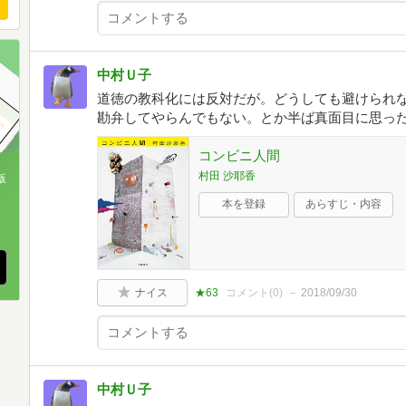
中村Ｕ子
道徳の教科化には反対だが。どうしても避けられ
勘弁してやらんでもない。とか半ば真面目に思っ
コンビニ人間
村田 沙耶香
版
本を登録
あらすじ・内容
、
ナイス
★63
コメント(
0
)
2018/09/30
中村Ｕ子