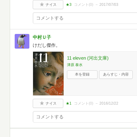
ナイス
★3
コメント(
0
)
2017/07/03
中村Ｕ子
けだし傑作。
11 eleven (河出文庫)
津原 泰水
本を登録
あらすじ・内容
ナイス
★1
コメント(
0
)
2016/12/22