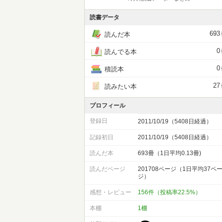
読書データ
693
読んだ本
0
読んでる本
0
積読本
27
読みたい本
プロフィール
登録日
2011/10/19（5408日経過）
記録初日
2011/10/19（5408日経過）
読んだ本
693冊（1日平均0.13冊)
読んだページ
201708ページ（1日平均37ペ
ジ）
感想・レビュー
156件（投稿率22.5%）
本棚
1棚