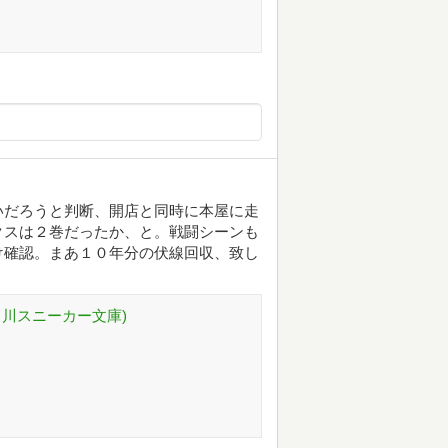
いだろうと判断、開店と同時に本屋に走
クスは２巻だったか、と。戦闘シーンも
け確認。まあ１０年分の伏線回収、致し
角川スニーカー文庫)