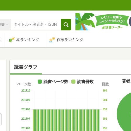
n和書
は
本ランキング
作家ランキング
読書グラフ
著者
読書ページ数
読書冊数
ページ数
冊数
201710
695
201709
694
201708
693
201707
692
201706
691