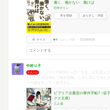
働く、働かない、働けば
巳年キリン
本を登録
あらすじ・内容
ナイス
★4
コメント(
0
)
2018/04/26
中村Ｕ子
（シリーズ前作からの「引き」に言及し
ネタバレ
と…）予想は外れて残念至極。しかし読んでみた
ＡＮ値を失ってく栞子さん。
ビブリア古書堂の事件手帖7 ~栞
クス文庫)
三上 延