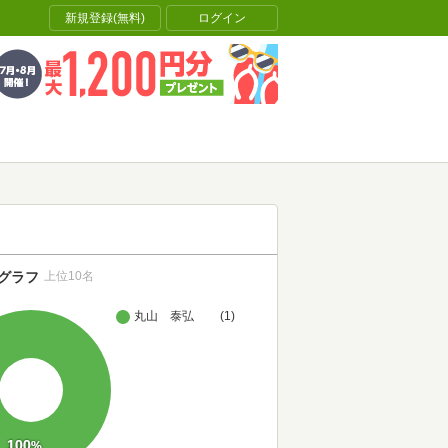
新規登録(無料)
ログイン
グラフ
上位10名
丸山 泰弘
(1)
100
%