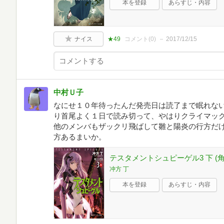
本を登録
あらすじ・内容
ナイス
★49
コメント(
0
)
2017/12/15
中村Ｕ子
なにせ１０年待ったんだ発売日は読了まで眠れな
り首尾よく１日で読み切って、やはりクライマッ
他のメンバもザックリ飛ばして雛と陽炎の行方だ
方あるまいか。
テスタメントシュピーゲル3 下 (
冲方 丁
本を登録
あらすじ・内容