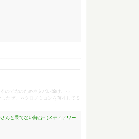
てるので念のためネタバレ除け、っ
かったぜ、ネクロノミコンを落札してＳ
子さんと果てない舞台~ (メディアワー