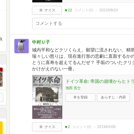
ナイス
★22
コメント(
0
)
2022/09/10
良
中村Ｕ子
城内平和などクソくらえ。願望に流されない、精
瑞々しい怒りは、現在進行形の悲劇に直面するかの
とうに喜寿を超えてるんだぜ？ 手垢のついたクリ
かけがえのない一冊。
ドイツ革命: 帝国の崩壊からヒト
池田 浩士
本を登録
あらすじ・内容
ナイス
★2
コメント(
0
)
2019/02/06