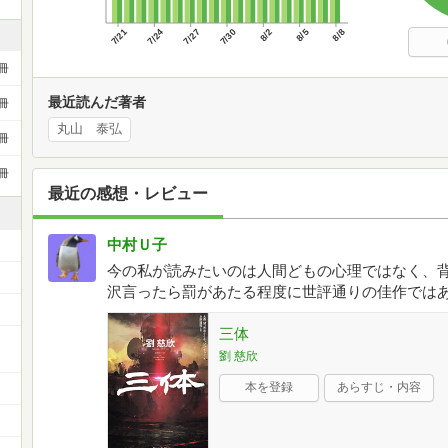
7/21
7/24
7/27
7/30
8/2
8/5
8/8
冊
最近読んだ著者
冊
丸山 泰弘
冊
冊
最近の感想・レビュー
中村Ｕ子
今の私が読みたいのは人間どもの心理ではなく、
沢言ったら罰があたる程度に世評通りの佳作では
三体
ー
劉 慈欣
本を登録
あらすじ・内容