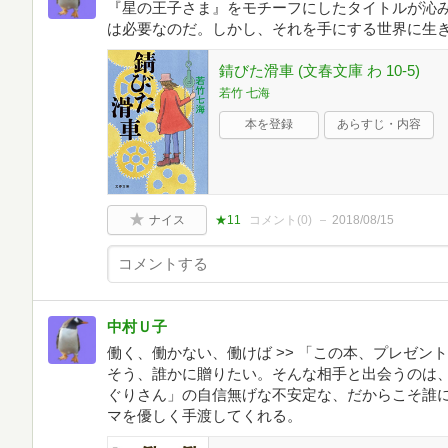
『星の王子さま』をモチーフにしたタイトルが沁
は必要なのだ。しかし、それを手にする世界に生
錆びた滑車 (文春文庫 わ 10-5)
若竹 七海
本を登録
あらすじ・内容
ナイス
★11
コメント(
0
)
2018/08/15
中村Ｕ子
働く、働かない、働けば >> 「この本、プレゼン
そう、誰かに贈りたい。そんな相手と出会うのは
ぐりさん」の自信無げな不安定な、だからこそ誰
マを優しく手渡してくれる。