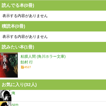
読んでる本(
0
冊)
表示する内容がありません
積読本(
0
冊)
表示する内容がありません
読みたい本(
1
冊)
粘膜人間 (角川ホラー文庫)
飴村 行
4527
お気に入り(
32
人)
俺
nzm