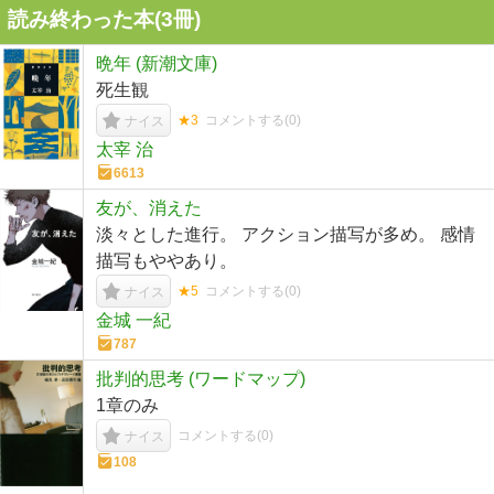
読み終わった本(
3
冊)
晩年 (新潮文庫)
死生観
★3
コメントする(
0
)
ナイス
太宰 治
6613
友が、消えた
淡々とした進行。 アクション描写が多め。 感情
描写もややあり。
★5
コメントする(
0
)
ナイス
金城 一紀
787
批判的思考 (ワードマップ)
1章のみ
コメントする(
0
)
ナイス
108