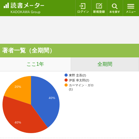
ログイン
新規登録
本を探
著者一覧（全期間）
ここ1年
全期間
東野 圭吾(2)
伊坂 幸太郎(2)
カーマイン・ガロ
20%
(1)
40%
40%