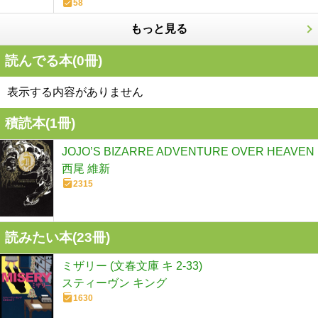
58
もっと見る
読んでる本(
0
冊)
表示する内容がありません
積読本(
1
冊)
JOJO’S BIZARRE ADVENTURE OVER HEAVEN
西尾 維新
2315
読みたい本(
23
冊)
ミザリー (文春文庫 キ 2-33)
スティーヴン キング
1630