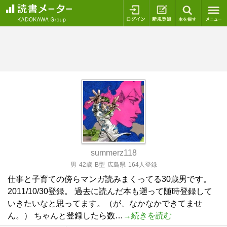
ログイン
新規登録
本を探
summerz118
男
42歳
B型
広島県
164人登録
仕事と子育ての傍らマンガ読みまくってる30歳男です。
2011/10/30登録。 過去に読んだ本も遡って随時登録して
いきたいなと思ってます。（が、なかなかできてませ
ん。） ちゃんと登録したら数…
→続きを読む