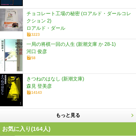
チョコレート工場の秘密 (ロアルド・ダールコレ
クション 2)
ロアルド・ダール
3223
一局の将棋一回の人生 (新潮文庫 か 28-1)
河口 俊彦
58
きつねのはなし (新潮文庫)
森見 登美彦
14143
もっと見る
お気に入り(
164
人)