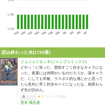
1,721
1,720
1,719
7/22
7/28
8/3
7/18
7/24
7/30
8/5
7/20
7/26
8/1
8/7
読み終わった本(
1720
冊)
ジョジョリオン 8 (ジャンプコミックス)
どやっ！に笑った。憲助すごく好きなキャラにな
った。夜露には仲間がいるのだろうか。謎キャラ
だ。にしても常敏、ラスボス的な感じかと思って
たら意外に早く対決モードになったな。相変わら
ず先が読めん。
★13
コメントする(
0
)
ナイス
荒木 飛呂彦