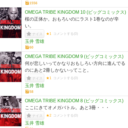
1556
OMEGA TRIBE KINGDOM 10 (ビッグコミックス)
桜の正体か。おもろいのにラスト1巻なのが辛
い。
★1
コメントする(
0
)
ナイス
玉井 雪雄
60
OMEGA TRIBE KINGDOM 9 (ビッグコミックス)
何が悲しいってかなりおもしろい方向に進んでる
のにあと2冊しかないってこと。
★1
コメントする(
0
)
ナイス
玉井 雪雄
58
OMEGA TRIBE KINGDOM 8 (ビッグコミックス)
ここにきてオメガバトル。あと3冊・・・
★2
コメントする(
0
)
ナイス
玉井 雪雄