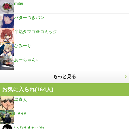
mitei
バターつきパン
半熟タマゴ＠コミック
ひみーり
あーちゃん♪
もっと見る
お気に入られ(
164
人)
轟直人
LIBRA
いのうえかずね