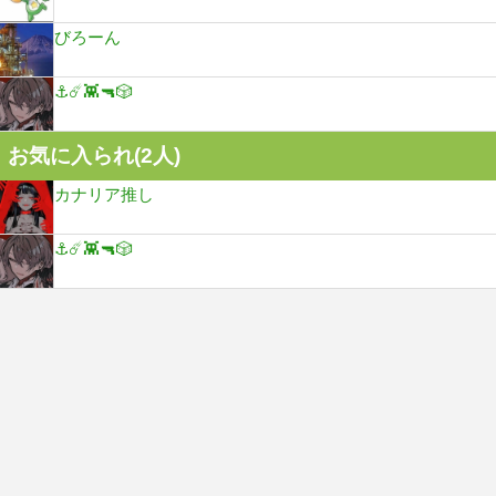
びろーん
⚓️☄️👾🔫🎲
お気に入られ(
2
人)
カナリア推し
⚓️☄️👾🔫🎲