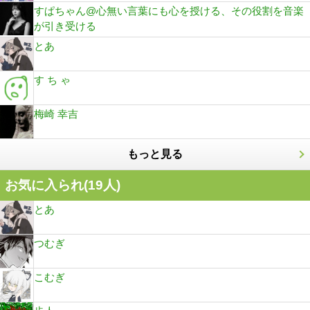
すぱちゃん@心無い言葉にも心を授ける、その役割を音楽
が引き受ける
とあ
す ち ゃ
梅崎 幸吉
もっと見る
お気に入られ(
19
人)
とあ
つむぎ
こむぎ