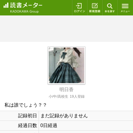
ログイン
新規登録
本を探
明日香
小/中/高校生
19人登録
私は誰でしょう？？
記録初日
まだ記録がありません
経過日数
0日経過