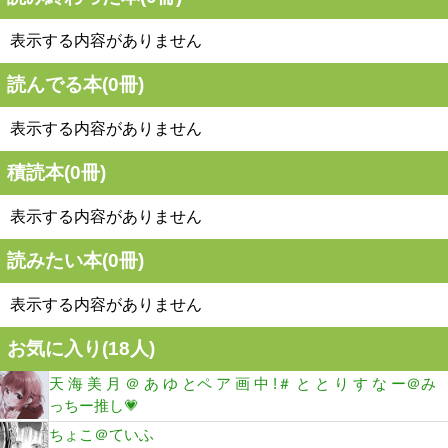
表示する内容がありません
読んでる本(
0
冊)
表示する内容がありません
積読本(
0
冊)
表示する内容がありません
読みたい本(
0
冊)
表示する内容がありません
お気に入り(
18
人)
天 海 美 月 ＠ あ ゆ とペ ア 画 中 !＃ と と り す な ー＠み
っちー推し💗
ちょこ＠ていふ