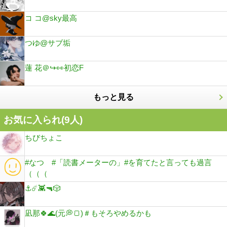
コ コ@sky最高
つゆ@サブ垢
蓮 花＠↪️👀初恋F
もっと見る
お気に入られ(
9
人)
ちびちょこ
#なつ #「読書メーターの」#を育てたと言っても過言
（（（
⚓️☄️👾🔫🎲
凪那🍀🌊(元💭🍞)＃もそろやめるかも