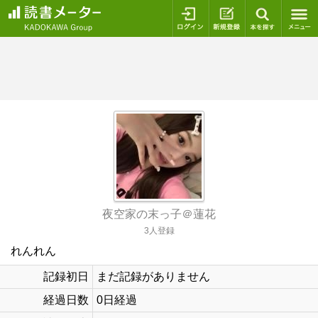
ログイン
新規登録
本を探
夜空家の末っ子＠蓮花
3人登録
れんれん
記録初日
まだ記録がありません
経過日数
0日経過