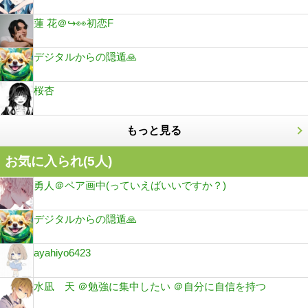
蓮 花＠↪️👀初恋F
デジタルからの隠遁🙏
桜杏
もっと見る
お気に入られ(
5
人)
勇人＠ペア画中(っていえばいいですか？)
デジタルからの隠遁🙏
ayahiyo6423
水凪 天 ＠勉強に集中したい ＠自分に自信を持つ