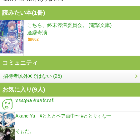
読みたい本(
1
冊)
こちら、終末停滞委員会。 (電撃文庫)
逢縁奇演
662
コミュニティ
招待者以外❌ではない (25)
お気に入り(
9
人)
ทรงฤพล คันธจันทร์
Akane Yu #とととペア画中〜 #ととりすなー
そぉだ。