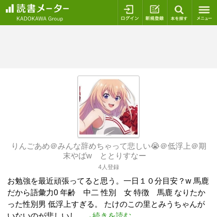
ログイン
新規登録
本を探
りんごあめ＠みんな辞めちゃって悲しい😭＠低浮上＠期
末やばw ととりすなー
4人登録
お勉強を最近頑張ってると思う。一日１０分目安？w 馬鹿
だから語彙力0 年齢 中二 性別 女 特徴 馬鹿 なりたか
った性別男 低浮上すぎる。 たけのこの里とみうちゃんが
いないのが悲しいし…
→続きを読む