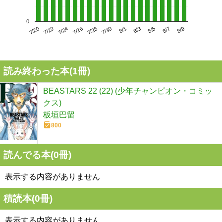
0
7/24
7/30
8/5
7/20
7/26
8/1
8/7
7/22
7/28
8/3
8/9
読み終わった本(
1
冊)
BEASTARS 22 (22) (少年チャンピオン・コミッ
クス)
板垣巴留
800
読んでる本(
0
冊)
表示する内容がありません
積読本(
0
冊)
表示する内容がありません