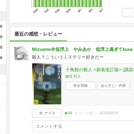
7/20
7/23
7/26
7/29
8/1
8/4
8/7
冊
最近の感想・レビュー
冊
冊
Mizuame＠低浮上 やみあか 低浮上過ぎてkusa
殺人？こういうミステリー好きだー
冊
十角館の殺人 <新装改訂版> (講談社文
綾辻 行人
本を登録
あらすじ・内容
ナイス
★40
コメント(
0
)
2024/09/18