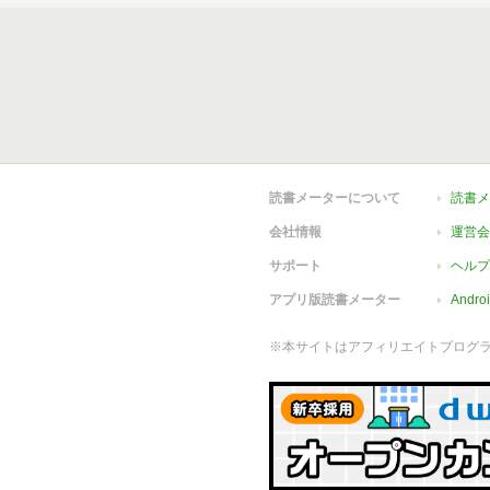
読書メーターについて
読書メ
会社情報
運営会
サポート
ヘルプ
アプリ版読書メーター
Andr
※本サイトはアフィリエイトプログ