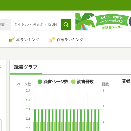
n和書
は
本ランキング
作家ランキング
浮
読書グラフ
著者
読書ページ数
読書冊数
ページ数
冊数
514
3
513
2
512
511
1
510