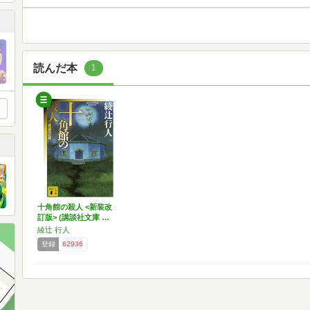
読んだ本
1
十角館の殺人 <新装改
訂版> (講談社文庫 …
綾辻 行人
登録
62936