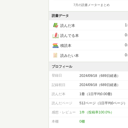
7月の読書メーターまとめ
読書データ
1
読んだ本
0
読んでる本
0
積読本
0
読みたい本
プロフィール
登録日
2024/09/18（689日経過）
記録初日
2024/09/18（689日経過）
読んだ本
1冊（1日平均0.00冊)
読んだページ
512ページ（1日平均0ページ）
感想・レビュー
1件（投稿率100.0%）
本棚
0棚