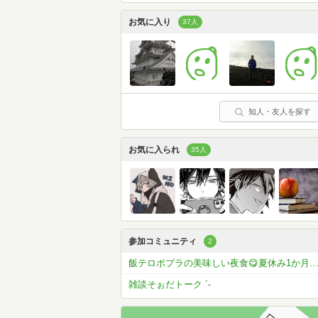
お気に入り
37人
知人・友人を探す
お気に入られ
35人
参加コミュニティ
2
飯テロポプラの美味しい夜食😋夏休み1か月コメラン開催
雑談そぉだトーク ´-