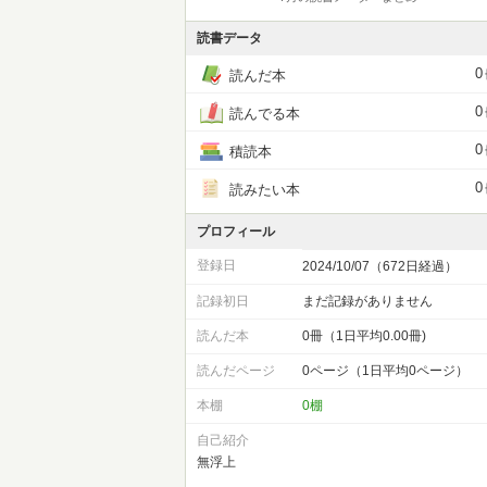
読書データ
0
読んだ本
0
読んでる本
0
積読本
0
読みたい本
プロフィール
登録日
2024/10/07（672日経過）
記録初日
まだ記録がありません
読んだ本
0冊（1日平均0.00冊)
読んだページ
0ページ（1日平均0ページ）
本棚
0棚
自己紹介
無浮上