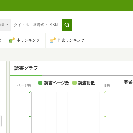
n和書
は
本ランキング
作家ランキング
読書グラフ
著者
読書ページ数
読書冊数
ページ数
冊数
2
2
1
1