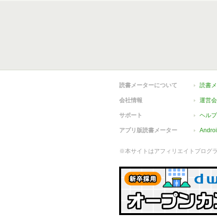
読書メーターについて
読書メ
会社情報
運営会
サポート
ヘルプ
アプリ版読書メーター
Andr
※本サイトはアフィリエイトプログ