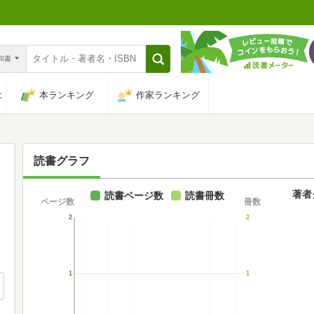
n和書
は
本ランキング
作家ランキング
読書グラフ
著者
読書ページ数
読書冊数
ページ数
冊数
2
2
1
1