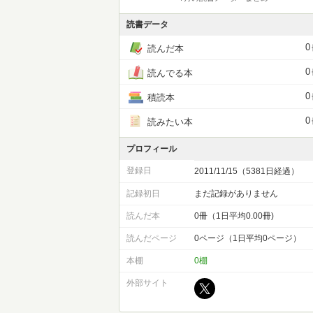
読書データ
0
読んだ本
0
読んでる本
0
積読本
0
読みたい本
プロフィール
登録日
2011/11/15（5381日経過）
記録初日
まだ記録がありません
読んだ本
0冊（1日平均0.00冊)
読んだページ
0ページ（1日平均0ページ）
本棚
0棚
外部サイト