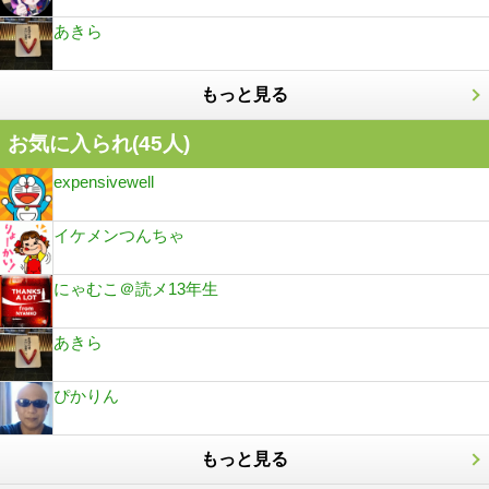
あきら
もっと見る
お気に入られ(
45
人)
expensivewell
イケメンつんちゃ
にゃむこ＠読メ13年生
あきら
ぴかりん
もっと見る