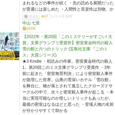
まれるなどの事件が続く ・先の読める展開だった
が普通には楽しめた ・人間性と音楽性は別物、か
★17
コメントする(
0
)
ナイス
中山 七里
10335
【2022年・第20回「このミステリーがすごい! 大
賞」文庫グランプリ受賞作】密室黄金時代の殺人
雪の館と六つのトリック (宝島社文庫 『このミ
ス』大賞シリーズ)
★3 Kindle ・初読みの作家。密室黄金時代の殺人
1。第20回このミス文庫グランプリ受賞作 ・3年
前に起きた「密室無罪判決」により密室殺人事件
が急増した世界。山奥の雪深いホテル「雪白館」
を舞台に、橋が落とされて孤立したクローズドサ
ークルの中で、次々と密室殺人事件が起こる ・本
当に実現可能なのか怪しいトリックもあったが、
最後の密室はなるほどと思った ・登場人物の名前
が分かりやすくて助かる