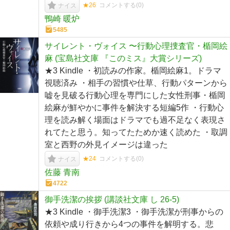
★26
コメントする(
0
)
ナイス
鴨崎 暖炉
5485
サイレント・ヴォイス 〜行動心理捜査官・楯岡絵
麻 (宝島社文庫 『このミス』大賞シリーズ)
★3 Kindle ・初読みの作家。楯岡絵麻1。ドラマ
視聴済み ・相手の習慣や仕草、行動パターンから
嘘を見破る行動心理を専門にした女性刑事・楯岡
絵麻が鮮やかに事件を解決する短編5作 ・行動心
理を読み解く場面はドラマでも過不足なく表現さ
れてたと思う。知ってたためか速く読めた ・取調
室と西野の外見イメージは違った
★24
コメントする(
0
)
ナイス
佐藤 青南
4722
御手洗潔の挨拶 (講談社文庫 し 26-5)
★3 Kindle ・御手洗潔3 ・御手洗潔が刑事からの
依頼や成り行きから4つの事件を解明する。悲