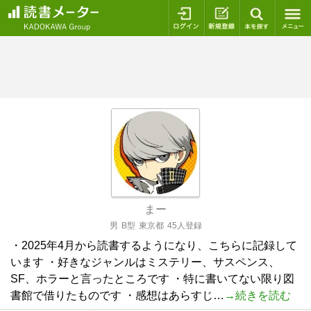
ログイン
新規登録
本を探
まー
男
B型
東京都
45人登録
・2025年4月から読書するようになり、こちらに記録して
います ・好きなジャンルはミステリー、サスペンス、
SF、ホラーと言ったところです ・特に書いてない限り図
書館で借りたものです ・感想はあらすじ…
→続きを読む