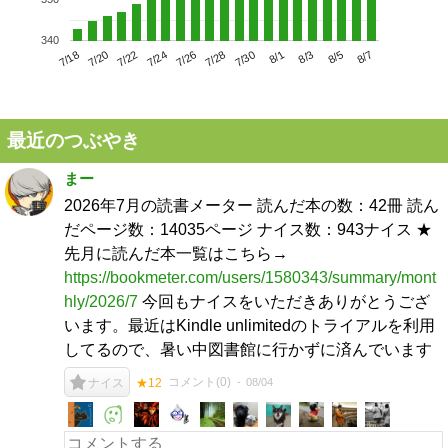
340
7/22
7/28
8/3
7/18
7/24
7/30
8/5
7/20
7/26
8/1
8/7
最近のつぶやき
まー
2026年7月の読書メーター 読んだ本の数：42冊 読ん
だページ数：14035ページ ナイス数：943ナイス ★
先月に読んだ本一覧はこちら→
https://bookmeter.com/users/1580343/summary/mont
hly/2026/7
今回もナイスをいただきありがとうござ
います。最近はKindle unlimitedのトライアルを利用
してるので、暑い中図書館に行かずに済んでいます
コメント(
0
)
08/04
ナイス
★12