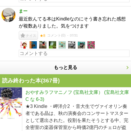
まー
最近飲んてる本はKindleなのにそう書き忘れた感想
が複数ありました。気をつけます
コメント(
0
)
07/31
ナイス
★8
もっと見る
読み終わった本(
367
冊)
おやすみラフマニノフ (宝島社文庫） (宝島社文庫
C な 6-3)
★3 Kindle ・岬洋介2 ・音大生でヴァイオリン奏
者である晶は、秋の演奏会のコンサートマスター
として選出された。役割を果たそうとする中、完
全密室の楽器保管室から時価2億円のチェロが盗