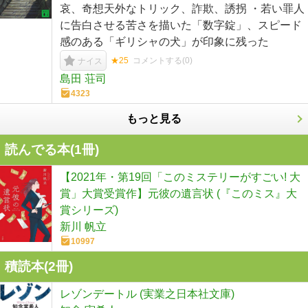
哀、奇想天外なトリック、詐欺、誘拐 ・若い罪人
に告白させる苦さを描いた「数字錠」、スピード
感のある「ギリシャの犬」が印象に残った
★25
コメントする(
0
)
ナイス
島田 荘司
4323
もっと見る
読んでる本(
1
冊)
【2021年・第19回「このミステリーがすごい! 大
賞」大賞受賞作】元彼の遺言状 (『このミス』大
賞シリーズ)
新川 帆立
10997
積読本(
2
冊)
レゾンデートル (実業之日本社文庫)