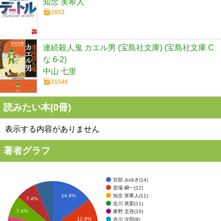
知念 実希人
2953
連続殺人鬼 カエル男 (宝島社文庫) (宝島社文庫 C
な 6-2)
中山 七里
21546
読みたい本(
0
冊)
表示する内容がありません
著者グラフ
宮部 みゆき(14)
堂場 瞬一(12)
知念 実希人(11)
14.9%
7.4%
吉川 英梨(11)
7.4%
東野 圭吾(10)
12.8%
赤川 次郎(9)