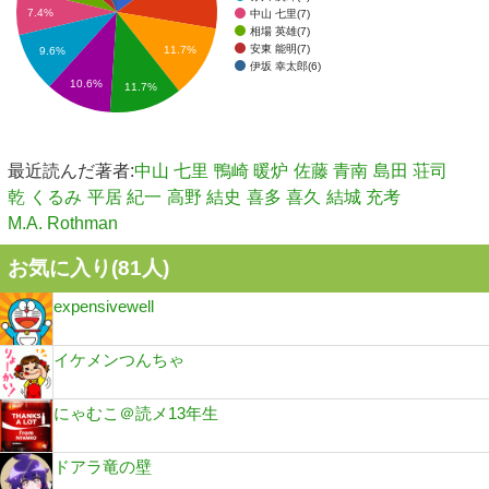
7.4%
中山 七里(7)
相場 英雄(7)
安東 能明(7)
11.7%
9.6%
伊坂 幸太郎(6)
10.6%
11.7%
最近読んだ著者:
中山 七里
鴨崎 暖炉
佐藤 青南
島田 荘司
乾 くるみ
平居 紀一
高野 結史
喜多 喜久
結城 充考
M.A. Rothman
お気に入り(
81
人)
expensivewell
イケメンつんちゃ
にゃむこ＠読メ13年生
ドアラ竜の壁