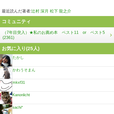
最近読んだ著者:
辻村 深月
松下 龍之介
コミュニティ
（7年目突入）★私のお薦め本 ベスト11 or ベスト5
(2361)
お気に入り(
25
人)
たかし
かわうそまん
mkxf31
Kanonlicht
sachi*