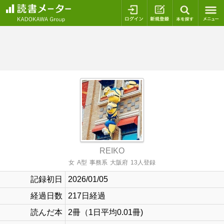
ログイン
新規登録
本を探
REIKO
女
A型
事務系
大阪府
13人登録
記録初日
2026/01/05
経過日数
217日経過
読んだ本
2冊（1日平均0.01冊)