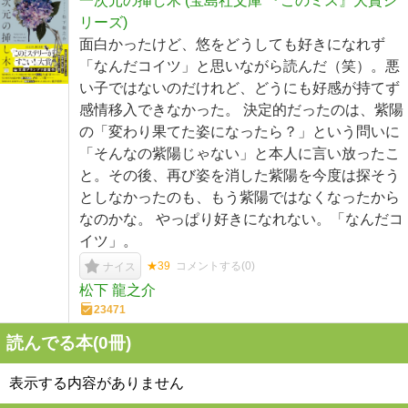
一次元の挿し木 (宝島社文庫 『このミス』大賞シ
リーズ)
面白かったけど、悠をどうしても好きになれず
「なんだコイツ」と思いながら読んだ（笑）。悪
い子ではないのだけれど、どうにも好感が持てず
感情移入できなかった。 決定的だったのは、紫陽
の「変わり果てた姿になったら？」という問いに
「そんなの紫陽じゃない」と本人に言い放ったこ
と。その後、再び姿を消した紫陽を今度は探そう
としなかったのも、もう紫陽ではなくなったから
なのかな。 やっぱり好きになれない。「なんだコ
イツ」。
★39
コメントする(
0
)
ナイス
松下 龍之介
23471
読んでる本(
0
冊)
表示する内容がありません