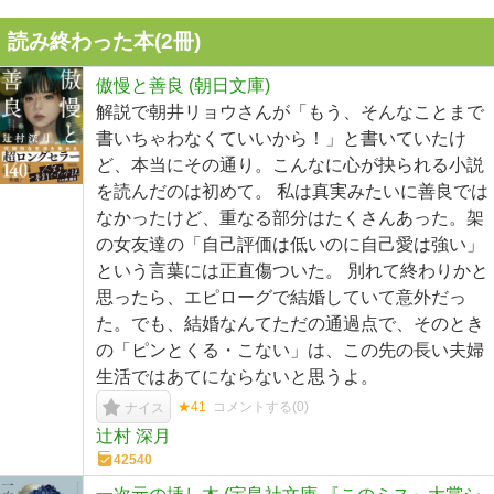
読み終わった本(
2
冊)
傲慢と善良 (朝日文庫)
解説で朝井リョウさんが「もう、そんなことまで
書いちゃわなくていいから！」と書いていたけ
ど、本当にその通り。こんなに心が抉られる小説
を読んだのは初めて。 私は真実みたいに善良では
なかったけど、重なる部分はたくさんあった。架
の女友達の「自己評価は低いのに自己愛は強い」
という言葉には正直傷ついた。 別れて終わりかと
思ったら、エピローグで結婚していて意外だっ
た。でも、結婚なんてただの通過点で、そのとき
の「ピンとくる・こない」は、この先の長い夫婦
生活ではあてにならないと思うよ。
★41
コメントする(
0
)
ナイス
辻村 深月
42540