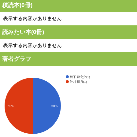
積読本(
0
冊)
表示する内容がありません
読みたい本(
0
冊)
表示する内容がありません
著者グラフ
松下 龍之介(1)
辻村 深月(1)
50%
50%