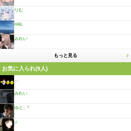
りむ
HAL
みれい
もっと見る
お気に入られ(
9
人)
＿
みれい
ゆと。³
♫