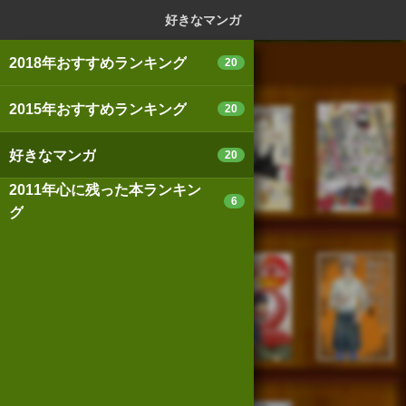
ログイン
新規登録
本を探
好きなマンガ
2018年おすすめランキング
20
2015年おすすめランキング
20
スマートフォン版
パソコン版
好きなマンガ
20
2011年心に残った本ランキン
6
グ
利用規約
個人情報保護基本方針
Cookie等の利用に関するガイドライン
サイトアクセス情報の取得について
法人・プレスお問い合わせ
運営会社
※本サイトはアフィリエイトプログラムによる収益を得ていま
す