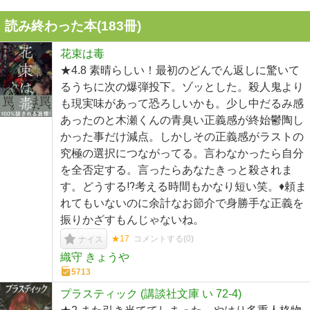
読み終わった本(
183
冊)
花束は毒
★4.8 素晴らしい！最初のどんでん返しに驚いて
るうちに次の爆弾投下。ゾッとした。殺人鬼より
も現実味があって恐ろしいかも。少し中だるみ感
あったのと木瀬くんの青臭い正義感が終始鬱陶し
かった事だけ減点。しかしその正義感がラストの
究極の選択につながってる。言わなかったら自分
を全否定する。言ったらあなたきっと殺されま
す。どうする⁉︎考える時間もかなり短い笑。♦︎頼ま
れてもいないのに余計なお節介で身勝手な正義を
振りかざすもんじゃないね。
★17
コメントする(
0
)
ナイス
織守 きょうや
5713
プラスティック (講談社文庫 い 72-4)