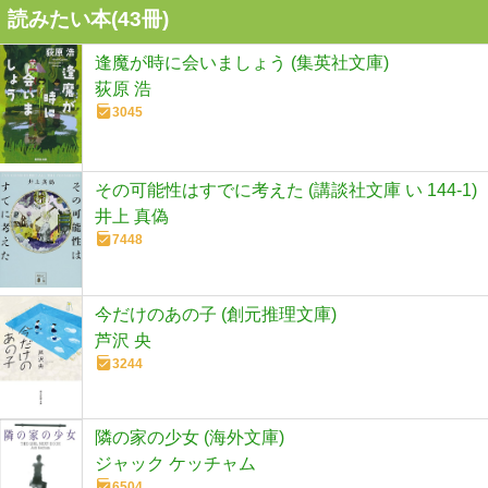
読みたい本(
43
冊)
逢魔が時に会いましょう (集英社文庫)
荻原 浩
3045
その可能性はすでに考えた (講談社文庫 い 144-1)
井上 真偽
7448
今だけのあの子 (創元推理文庫)
芦沢 央
3244
隣の家の少女 (海外文庫)
ジャック ケッチャム
6504