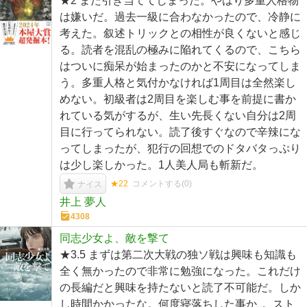
★2 また引き当ててしまった。やはり多重人格物
は嫌いだ。過去一級に合わなかったので、冷静に
考えた。叙述トリックとの相性が良くないと感じ
る。読者を混乱の極みに陥れてくるので、こちら
はついに痴呆が始まったのかと不安になってしま
う。多重人格と気付かなければ1周目は全然楽し
めない。初級者は2周目を楽しむ事を前提に書か
れている気がするが、生い先長くない自分は2周
目に行ってられない。読了後すぐなので辛辣にな
ってしまったが、犯行の回想でのドタバタっぷり
は少し楽しかった。1人美人局も斬新だ。
★22
コメントする(
0
)
ナイス
井上 夢人
4308
同志少女よ、敵を撃て
★3.5 まずは第二次大戦の独ソ戦は興味も知識も
全く無かったので非常に勉強になった。これだけ
の長編だと興味を持たないと読了不可能だ。しか
し時間かかったな。何度寝落ちした事か‥。スト