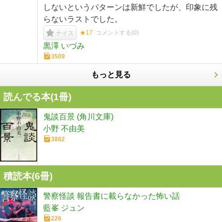
しないというパターンは新鮮でしたが、印象に残
らないラストでした。
★17
コメントする(
0
)
ナイス
黒澤 いづみ
3509
もっと見る
読んでる本(
1
冊)
鬼談百景 (角川文庫)
小野 不由美
3882
積読本(
6
冊)
警察怪談 報告書に載らなかった怖い話
藍峯 ジュン
226