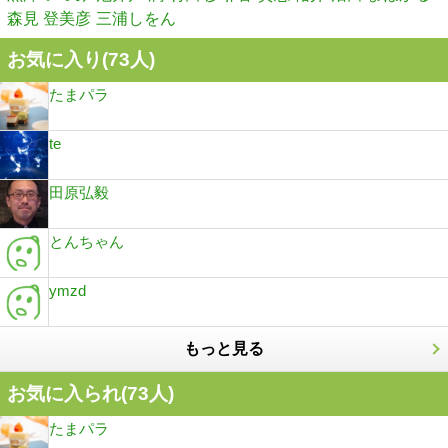
森見 登美彦
三浦しをん
お気に入り(
73
人)
たまパラ
te
田原弘毅
とんちゃん
ymzd
もっと見る
お気に入られ(
73
人)
たまパラ