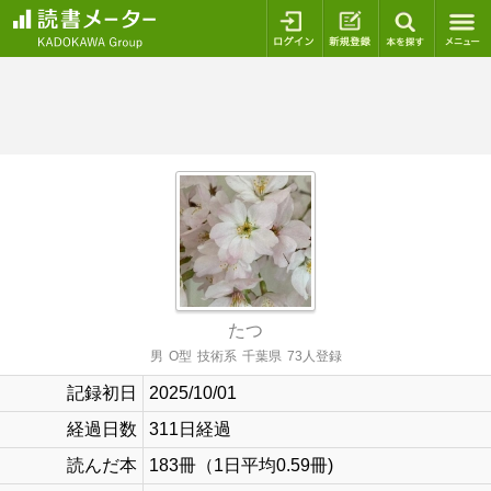
ログイン
新規登録
本を探
たつ
男
O型
技術系
千葉県
73人登録
記録初日
2025/10/01
経過日数
311日経過
読んだ本
183冊（1日平均0.59冊)