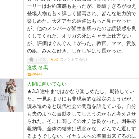
ーリーはお約束感もあったが、長編すぎるがゆえ
登場人物も各々詳しく描写され、皆んな魅力的で
楽しめた。天才アヤの活躍はもっと見たかった
が、他のメンバーが皆生き残ったのは読後感を良
くしてくれた。オリガの死はキャラ上仕方ない
が、評価はぐんぐん上がった。教官、ママ、貴族
の娘、みんな好き。しかしやはり長かった。
★62
コメントする(
0
)
ナイス
逢坂 冬馬
28441
人間に向いてない
★3.3 途中まではかなり楽しめたし、期待してい
た。一見あまりにも非現実的な設定のようだが、
読み進めると現代社会の問題を訴えている。自分
も夫のような言動をしてしまうのかもと考えさせ
られた。そこに関してのオチは良かった。因果応
報納得。全体の結末は残念かな。どんでん返しす
るようでしない、イヤミスへの準備出来てるのに