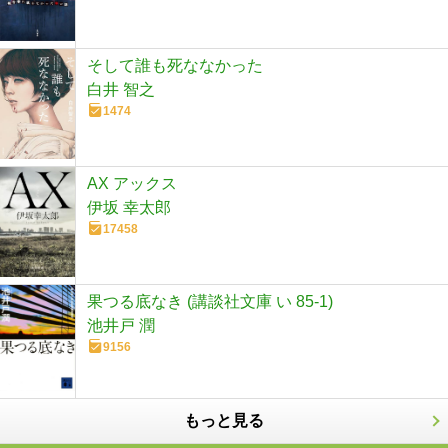
そして誰も死ななかった
白井 智之
1474
AX アックス
伊坂 幸太郎
17458
果つる底なき (講談社文庫 い 85-1)
池井戸 潤
9156
もっと見る