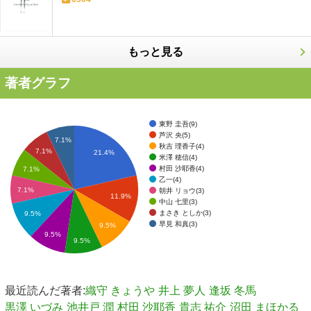
もっと見る
著者グラフ
東野 圭吾(9)
芦沢 央(5)
7.1%
秋吉 理香子(4)
7.1%
21.4%
米澤 穂信(4)
村田 沙耶香(4)
7.1%
乙一(4)
7.1%
朝井 リョウ(3)
11.9%
中山 七里(3)
まさき としか(3)
9.5%
早見 和真(3)
9.5%
9.5%
9.5%
最近読んだ著者:
織守 きょうや
井上 夢人
逢坂 冬馬
黒澤 いづみ
池井戸 潤
村田 沙耶香
貴志 祐介
沼田 まほかる