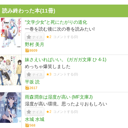
読み終わった本(
11
冊)
“文学少女”と死にたがりの道化
一巻を読む後に次の巻を読みたい!
★2
コメントする(
0
)
ナイス
野村 美月
8609
妹さえいればいい。 (ガガガ文庫 ひ 4-1)
めっちゃ爆笑しました
★3
コメントする(
0
)
ナイス
平坂 読
2617
雨森潤奈は湿度が高い (MF文庫J)
湿度が高い環境。思ったよりおもしろい
★2
コメントする(
0
)
ナイス
水城 水城
568