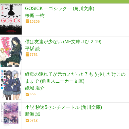
GOSICK ―ゴシック― (角川文庫)
桜庭 一樹
10205
僕は友達が少ない (MF文庫 J ひ 2-19)
平坂 読
7751
継母の連れ子が元カノだった7 もう少しだけこの
ままで (角川スニーカー文庫)
紙城 境介
656
小説 秒速5センチメートル (角川文庫)
新海 誠
5712