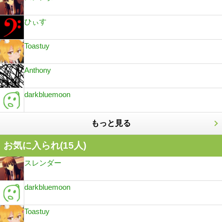
ひぃす
Toastuy
Anthony
darkbluemoon
もっと見る
お気に入られ(
15
人)
スレンダー
darkbluemoon
Toastuy