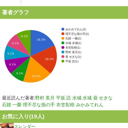
著者グラフ
みかみてれん(2)
理不尽な孫の手(2)
9.1%
石踏 一榮(2)
18.2%
水城 水城(1)
9.1%
衣笠彰梧(1)
野村 美月(1)
9.1%
葵 せきな(1)
18.2%
平坂 読(1)
9.1%
9.1%
18.2%
最近読んだ著者:
野村 美月
平坂 読
水城 水城
葵 せきな
石踏 一榮
理不尽な孫の手
衣笠彰梧
みかみてれん
お気に入り(
19
人)
スレンダー