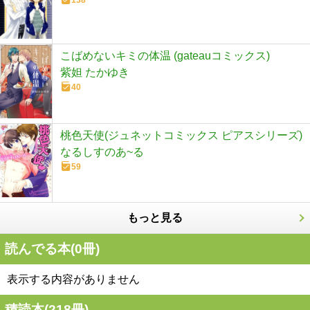
138
こばめないキミの体温 (gateauコミックス)
紫妲 たかゆき
40
桃色天使(ジュネットコミックス ピアスシリーズ)
なるしすのあ~る
59
もっと見る
読んでる本(
0
冊)
表示する内容がありません
積読本(
218
冊)