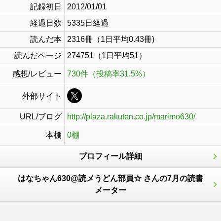
記録初日
2012/01/01
経過日数
5335日経過
読んだ本
2316冊（1日平均0.43冊)
読んだページ
274751（1日平均51）
感想/レビュー
730件（投稿率31.5%）
外部サイト
URL/ブログ
http://plaza.rakuten.co.jp/marimo630/
本棚
0棚
プロフィール詳細
はなちゃん630@読メうどん部員☆ さんの7月の読書
メーター