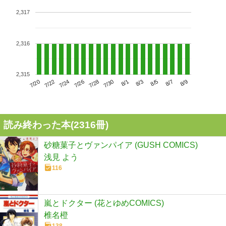
2,317
2,316
2,315
7/24
7/30
8/5
7/20
7/26
8/1
8/7
7/22
7/28
8/3
8/9
読み終わった本(
2316
冊)
砂糖菓子とヴァンパイア (GUSH COMICS)
浅見 よう
116
嵐とドクター (花とゆめCOMICS)
椎名橙