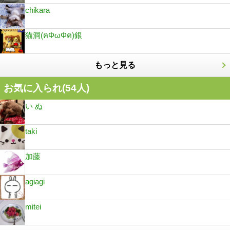
chikara
猫洞(ฅΦωΦฅ)銀
もっと見る
お気に入られ(
54
人)
い ぬ
taki
加藤
agiagi
mitei