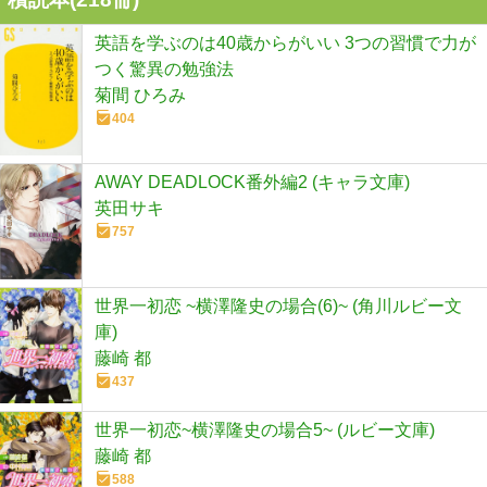
英語を学ぶのは40歳からがいい 3つの習慣で力が
つく驚異の勉強法
菊間 ひろみ
404
AWAY DEADLOCK番外編2 (キャラ文庫)
英田サキ
757
世界一初恋 ~横澤隆史の場合(6)~ (角川ルビー文
庫)
藤崎 都
437
世界一初恋~横澤隆史の場合5~ (ルビー文庫)
藤崎 都
588