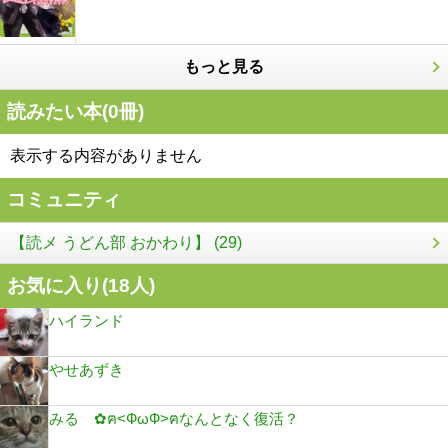
もっと見る
読みたい本(
0
冊)
表示する内容がありません
コミュニティ
【読メ うどん部 おかわり】 (29)
お気に入り(
18
人)
ハイランド
やせあずき
みる ✿ฅ<ФωФ>ฅなんとなく復活？