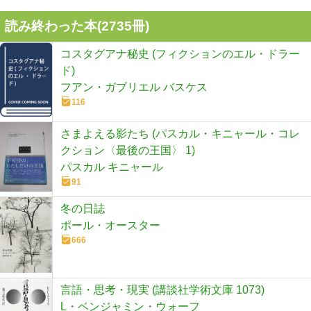
読み終わった本(
2735
冊)
コスタグアナ秘史 (フィクションのエル・ドラー
ド)
フアン・ガブリエル バスケス
116
さまよえる影たち (パスカル・キニャール・コレ
クション〈最後の王国〉 1)
パスカル キニャール
91
冬の日誌
ポール・オースター
666
言語・思考・現実 (講談社学術文庫 1073)
L・ベンジャミン・ウォーフ