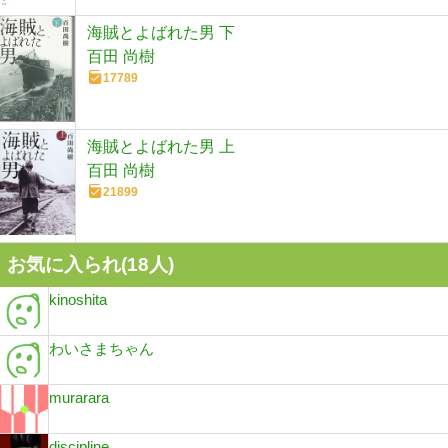
海賊とよばれた男 下
百田 尚樹
17789
海賊とよばれた男 上
百田 尚樹
21899
お気に入られ(
18
人)
kinoshita
わいさまちゃん
murarara
discipline