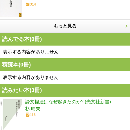
314
もっと見る
読んでる本(
0
冊)
表示する内容がありません
積読本(
0
冊)
表示する内容がありません
読みたい本(
3
冊)
論文捏造はなぜ起きたのか? (光文社新書)
杉 晴夫
116