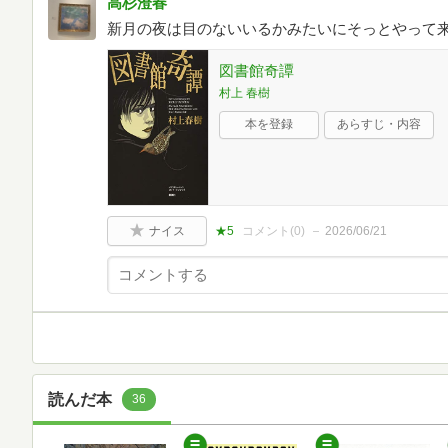
高杉澄春
新月の夜は目のないいるかみたいにそっとやって
図書館奇譚
村上 春樹
本を登録
あらすじ・内容
ナイス
★5
コメント(
0
)
2026/06/21
読んだ本
36