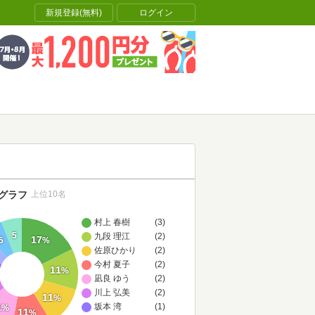
新規登録(無料)
ログイン
グラフ
上位10名
村上 春樹
(3)
5
九段 理江
(2)
17
5
%
佐原ひかり
(2)
今村 夏子
(2)
11
%
凪良 ゆう
(2)
川上 弘美
(2)
11
%
1
坂本 湾
(1)
%
11
%