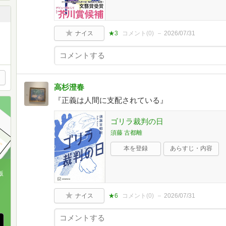
ナイス
★3
コメント(
0
)
2026/07/31
高杉澄春
『正義は人間に支配されている』
ゴリラ裁判の日
須藤 古都離
本を登録
あらすじ・内容
版
、
ナイス
★6
コメント(
0
)
2026/07/31