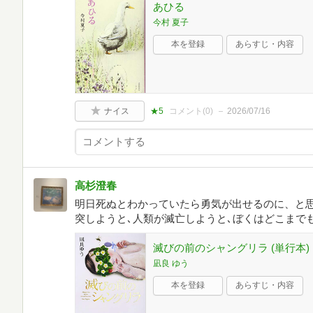
あひる
今村 夏子
本を登録
あらすじ・内容
ナイス
★5
コメント(
0
)
2026/07/16
高杉澄春
明日死ぬとわかっていたら勇気が出せるのに、と
突しようと､人類が滅亡しようと､ぼくはどこまで
滅びの前のシャングリラ (単行本)
凪良 ゆう
本を登録
あらすじ・内容