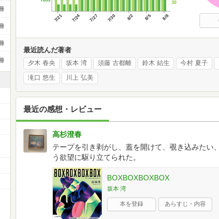
30
冊
7/21
7/24
7/27
7/30
8/2
8/5
8/8
冊
冊
最近読んだ著者
冊
夕木 春央
坂本 湾
須藤 古都離
鈴木 結生
今村 夏子
滝口 悠生
川上 弘美
最近の感想・レビュー
高杉澄春
テープを引き剥がし、蓋を開けて、覗き込みたい
う欲望に駆り立てられた。
BOXBOXBOXBOX
坂本 湾
本を登録
あらすじ・内容