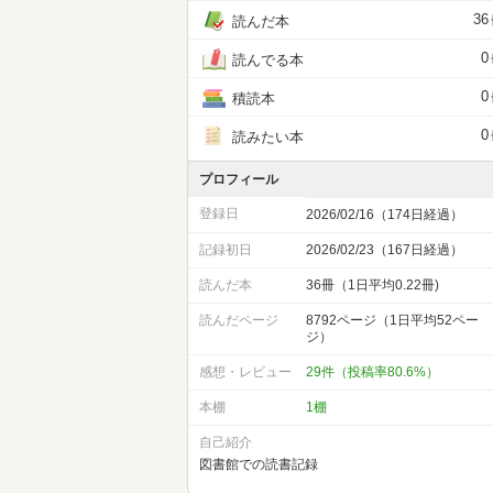
36
読んだ本
0
読んでる本
0
積読本
0
読みたい本
プロフィール
登録日
2026/02/16（174日経過）
記録初日
2026/02/23（167日経過）
読んだ本
36冊（1日平均0.22冊)
読んだページ
8792ページ（1日平均52ペー
ジ）
感想・レビュー
29件（投稿率80.6%）
本棚
1棚
自己紹介
図書館での読書記録