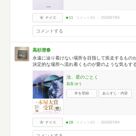
ナイス
★11
コメント(
0
)
2026/07/04
高杉澄春
永遠に辿り着けない場所を目指して疾走するもの
決定的な場所へ流れ着くものが愛のような気もす
汝、星のごとく
凪良 ゆう
本を登録
あらすじ・内容
ナイス
★28
コメント(
0
)
2026/07/04