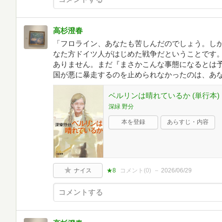
高杉澄春
「フロライン、あなたも苦しんだのでしょう。し
なた方ドイツ人がはじめた戦争だということです。
ありません。まだ『まさかこんな事態になるとは
国が悪に暴走するのを止められなかったのは、あ
ベルリンは晴れているか (単行本)
深緑 野分
本を登録
あらすじ・内容
ナイス
★8
コメント(
0
)
2026/06/29