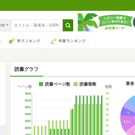
n和書
は
本ランキング
作家ランキング
読書グラフ
著者
読書ページ数
読書冊数
ページ数
冊数
38
8835
37
8678
36
5
8521
35
5
8364
34
33
11
8207
%
32
8050
1
31
7893