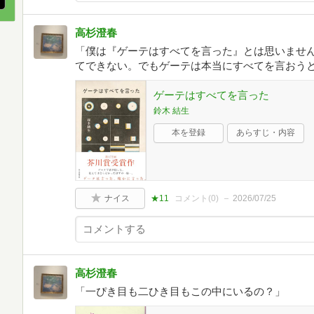
高杉澄春
「僕は『ゲーテはすべてを言った』とは思いませ
てできない。でもゲーテは本当にすべてを言おうと
ゲーテはすべてを言った
鈴木 結生
本を登録
あらすじ・内容
ナイス
★11
コメント(
0
)
2026/07/25
高杉澄春
「一ぴき目も二ひき目もこの中にいるの？」