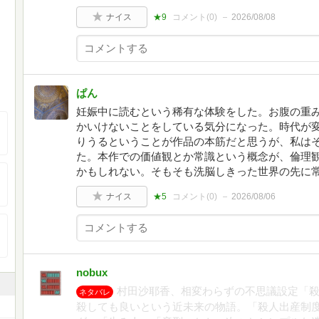
ナイス
★9
コメント(
0
)
2026/08/08
ぱん
妊娠中に読むという稀有な体験をした。お腹の重
かいけないことをしている気分になった。時代が
りうるということが作品の本筋だと思うが、私は
た。本作での価値観とか常識という概念が、倫理
かもしれない。そもそも洗脳しきった世界の先に
ナイス
★5
コメント(
0
)
2026/08/06
nobux
村田沙耶香、相変わらずの不思議設定「殺
ネタバレ
殺しても良いという近未来の物語。「殺人出産制