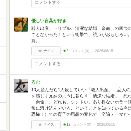
優しい言葉が好き
殺人出産、トリプル、清潔な結婚、余命、の四つ
ことなかった！という衝撃で、視点がおもしろい
覚。
ナイス
★2
コメント(
0
)
2026/06/15
るむ
10人産んだら1人殺していい「殺人出産」、恋人
を感じず兄妹のように暮らす「清潔な結婚」、死
「余命」。どれも、シンドい。あり得ないホラー
常に溶け込んでいる、ということを知っている今
恐怖！）での育子の思想の変化で、卒論テーマだっ
ナイス
★12
コメント(
0
)
2026/06/15