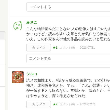
みさこ
こんな物語読んだことない 人の想像力はすごいな
かったけど、読みやすい文章と先が気になる展開で
いえ、この作家さんの他の作品を読みたいと思わ
ナイス
★1
コメント(
0
)
2026/07/11
ツルコ
読メの相性より。4話から成る短編集で、どの話も
怖さ、違和感を覚えた。でも、「これが普通」と
が一致するとは限らない。常識とか、普通とか、
はやめようと、深く考えさせられた。
ナイス
★2
コメント(
0
)
2026/07/02