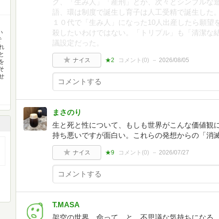
グ、「生み人」「産刑」とか、次々とシンプルな
語、環は制度で誕生し育子は人工受精で誕生した
１０代で「生み人」になった10人出産したら願望
殺したいわけではない。「トリプル」も「清潔な
い
で
議設定だった。
れ
と
ナイス
★2
コメント(
0
)
2026/08/05
を
そ
せ
まさのり
生と死と性について、もしも世界がこんな価値観
持ち悪いですが面白い。これらの発想からの「消
ナイス
★9
コメント(
0
)
2026/07/27
T.MASA
架空の世界。命って…と、不思議な気持ちになる