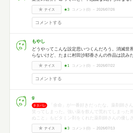
ナイス
★3
コメント(
0
)
2026/07/26
もやし
どうやってこんな設定思いつくんだろう。消滅世
らないけど、たまに村田沙耶香さんの作品は読み
ナイス
★1
コメント(
0
)
2026/07/22
g
「余命」が一番好きだったな。薬剤師さ
ネタバレ
笑ってしまった。強い薬を飲んで荒れてしまった
ぬこと」もビタミン剤をくれた薬剤師さんの優し
ナイス
★3
コメント(
0
)
2026/07/13