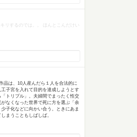
キリするのでは。。 ほんとこんだけい
作品は、10人産んだら１人を合法的に
人工子宮を入れて目的を達成しようとす
る「トリプル」。夫婦間でまったく性交
死がなくなった世界で死に方を選ぶ「余
、少子化などに向かい合う。ときにあま
てしまうこともしばしば。