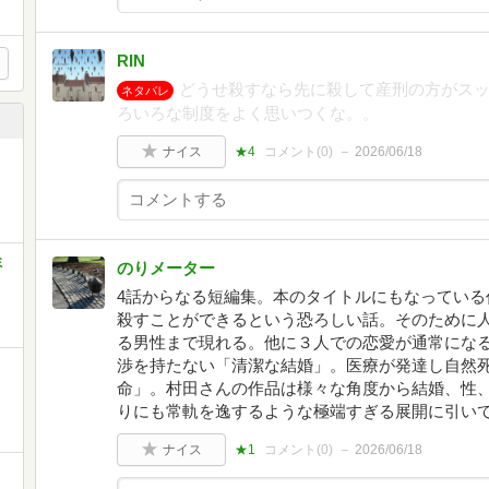
RIN
どうせ殺すなら先に殺して産刑の方がスッ
ネタバレ
ろいろな制度をよく思いつくな。。
ナイス
★4
コメント(
0
)
2026/06/18
ミ
のりメーター
4話からなる短編集。本のタイトルにもなっている
殺すことができるという恐ろしい話。そのために
る男性まで現れる。他に３人での恋愛が通常にな
渉を持たない「清潔な結婚」。医療が発達し自然
命」。村田さんの作品は様々な角度から結婚、性
りにも常軌を逸するような極端すぎる展開に引い
ナイス
★1
コメント(
0
)
2026/06/18