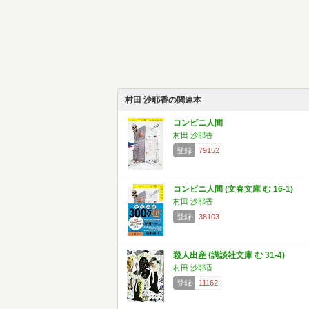
村田 沙耶香の関連本
コンビニ人間
村田 沙耶香
登録
79152
コンビニ人間 (文春文庫 む 16-1)
村田 沙耶香
登録
38103
殺人出産 (講談社文庫 む 31-4)
村田 沙耶香
登録
11162