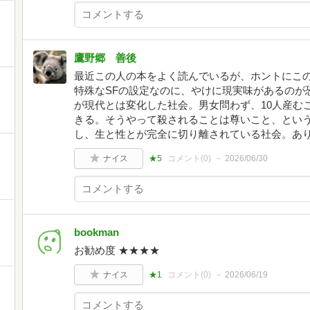
鷹野郷 善後
最近この人の本をよく読んでいるが、ホントにこ
特殊なSFの設定なのに、やけに現実味があるのが
が現代とは変化した社会。男女問わず、10人産む
きる。そうやって殺されることは尊いこと、とい
し、生と性とが完全に切り離されている社会。あ
ナイス
★5
コメント(
0
)
2026/06/30
bookman
お勧め度 ★★★★
ナイス
★1
コメント(
0
)
2026/06/19