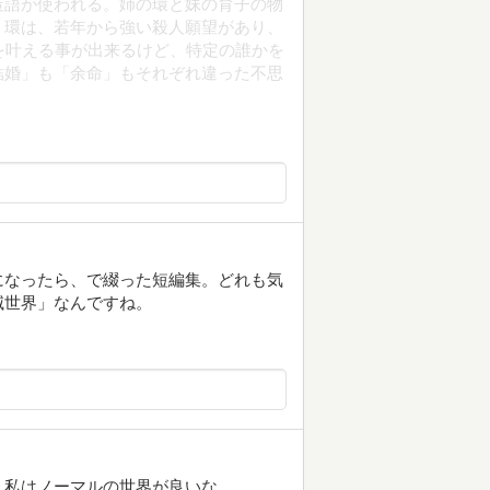
造語が使われる。姉の環と妹の育子の物
。環は、若年から強い殺人願望があり、
を叶える事が出来るけど、特定の誰かを
結婚」も「余命」もそれぞれ違った不思
になったら、で綴った短編集。どれも気
滅世界」なんですね。
。私はノーマルの世界が良いな。