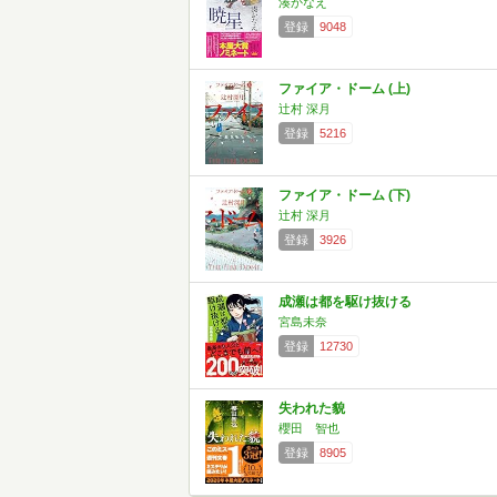
湊かなえ
登録
9048
ファイア・ドーム (上)
辻村 深月
登録
5216
ファイア・ドーム (下)
辻村 深月
登録
3926
成瀬は都を駆け抜ける
宮島未奈
登録
12730
失われた貌
櫻田 智也
登録
8905