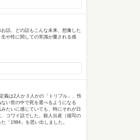
のお話。どの話もこんな未来、想像した
。生や性に関しての常識が覆される感
の定義は2人か３人かの「トリプル」、性
ねない世の中で死を選べるようになる
話みたいに感じていても、時にそれが日
は、コワイ話でした。殺人出産（描写の
た「1984」を思い出しました。