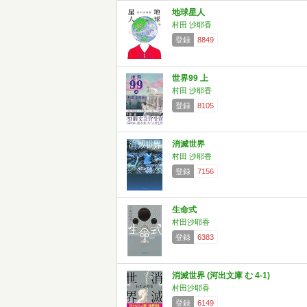
地球星人
村田 沙耶香
登録
8849
世界99 上
村田 沙耶香
登録
8105
消滅世界
村田 沙耶香
登録
7156
生命式
村田沙耶香
登録
6383
消滅世界 (河出文庫 む 4-1)
村田沙耶香
登録
6149