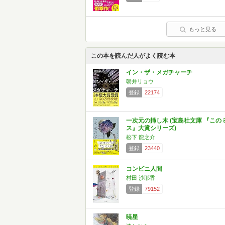
もっと見る
この本を読んだ人がよく読む本
イン・ザ・メガチャーチ
朝井リョウ
登録
22174
一次元の挿し木 (宝島社文庫 『この
ス』大賞シリーズ)
松下 龍之介
登録
23440
コンビニ人間
村田 沙耶香
登録
79152
暁星