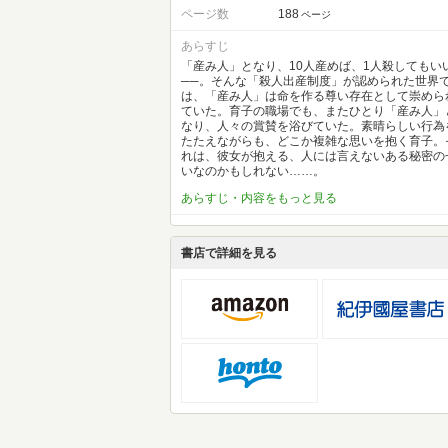
ページ数
188
ページ
あらすじ
「産み人」となり、10人産めば、1人殺してもい
──。そんな「殺人出産制度」が認められた世界
は、「産み人」は命を作る尊い存在として崇めら
ていた。育子の職場でも、またひとり「産み人」
なり、人々の賞賛を浴びていた。素晴らしい行為
たたえながらも、どこか複雑な思いを抱く育子。
れは、彼女が抱える、人には言えないある秘密の
いなのかもしれない……。
あらすじ・内容をもっと見る
書店で詳細を見る